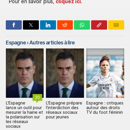
Pour en savoir plus,
cliquez ici
.
Espagne
› Autres articles à lire
20
:
L'Espagne
L'Espagne prépare
Espagne : critiques
E
lance un outil pour
l'interdiction des
autour des droits
l'
mesurer la haine et
réseaux sociaux
TV du foot féminin
a
la polarisation sur
pour jeunes
p
e
les réseaux
a
sociaux