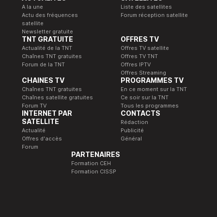
A la une
Liste des satellites
Actu des fréquences
Forum réception satellite
satellite
Newsletter gratuite
TNT GRATUITE
OFFRES TV
Actualité de la TNT
Offres TV satellite
Chaînes TNT gratuites
Offres TV TNT
Forum de la TNT
Offres IPTV
Offres Streaming
CHAINES TV
PROGRAMMES TV
Chaînes TNT gratuites
En ce moment sur la TNT
Chaînes satellite gratuites
Ce soir sur la TNT
Forum TV
Tous les programmes
INTERNET PAR
CONTACTS
SATELLITE
Rédaction
Actualité
Publicité
Offres d'accès
Général
Forum
PARTENAIRES
Formation CEH
Formation CISSP