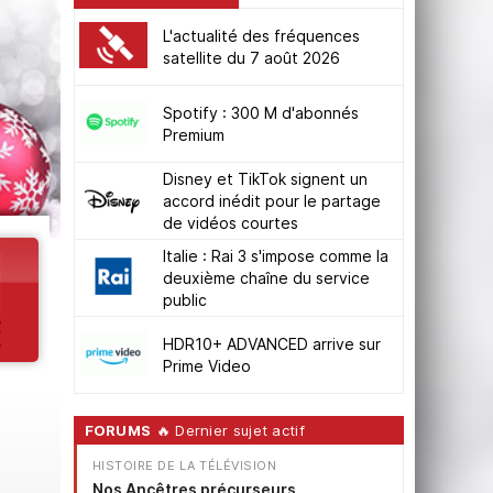
L'actualité des fréquences
satellite du 7 août 2026
Spotify : 300 M d'abonnés
Premium
Disney et TikTok signent un
accord inédit pour le partage
de vidéos courtes
Italie : Rai 3 s'impose comme la
deuxième chaîne du service
public
HDR10+ ADVANCED arrive sur
Prime Video
FORUMS
🔥 Dernier sujet actif
HISTOIRE DE LA TÉLÉVISION
Nos Ancêtres précurseurs