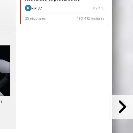
kiki37
il y a 1 j
K
25 réponses
190 412 lectures
 /
Les Tops de la semaine 27 /
Les Tops de la semaine 26 
2026
2026