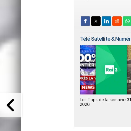
Télé Satellite & Numé
0 /
Les Tops de la semaine 31 /
Les Tops de la semaine 30
2026
2026