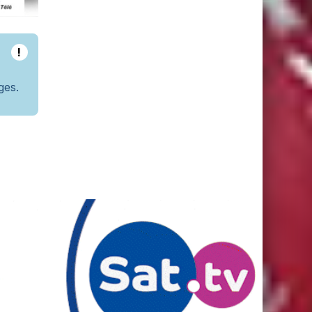
!
ges.