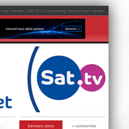
n par satellite
,
TNT
,
IPTV
,
Streaming
,
Internet par satellite
Derniers coms
+ commentés