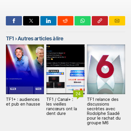
TF1
› Autres articles à lire
24
TF1+ : audiences
TF1 / Canal+ :
TF1 relance des
T
o
et pub en hausse
les vieilles
discussions
d
rancœurs ont la
secrètes avec
d
dent dure
Rodolphe Saadé
N
pour le rachat du
groupe M6