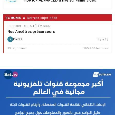
HDR10+ ADVANCED arrive sur Prime Video
FORUMS
🔥 Dernier sujet actif
HISTOIRE DE LA TÉLÉVISION
Nos Ancêtres précurseurs
kiki37
il y a 2 j
K
25 réponses
190 436 lectures