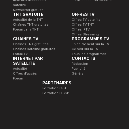
satellite
Newsletter gratuite
TNT GRATUITE
OFFRES TV
Actualité de la TNT
Offres TV satellite
Chaînes TNT gratuites
Offres TV TNT
Forum de la TNT
Offres IPTV
Offres Streaming
CHAINES TV
PROGRAMMES TV
Chaînes TNT gratuites
En ce moment sur la TNT
Chaînes satellite gratuites
Ce soir sur la TNT
Forum TV
Tous les programmes
INTERNET PAR
CONTACTS
SATELLITE
Rédaction
Actualité
Publicité
Offres d'accès
Général
Forum
PARTENAIRES
Formation CEH
Formation CISSP