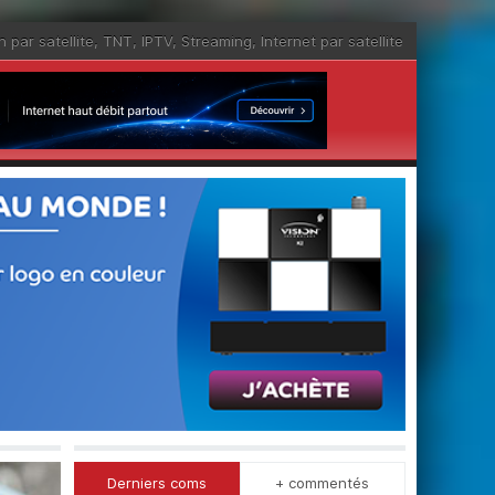
n par satellite
,
TNT
,
IPTV
,
Streaming
,
Internet par satellite
Derniers coms
+ commentés