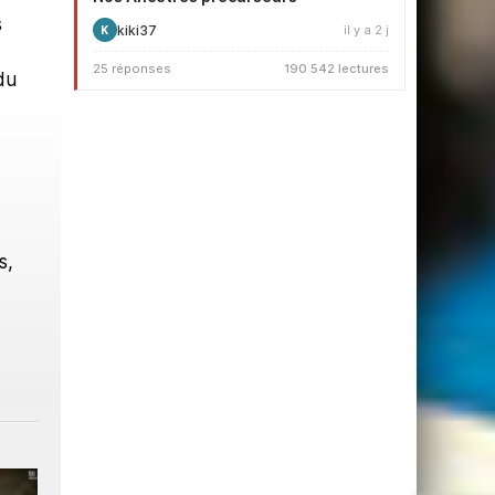
s
kiki37
il y a 2 j
K
25 réponses
190 542 lectures
du
s,