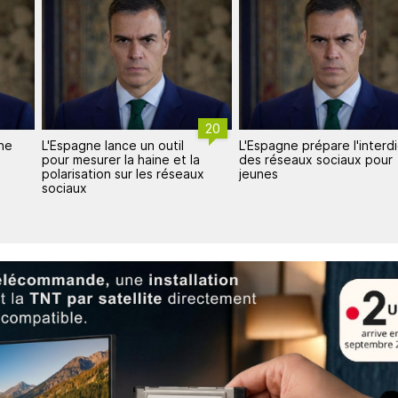
20
L'Espagne prépare l'interdiction
Espagne : critiques autour
a
des réseaux sociaux pour
droits TV du foot féminin
ux
jeunes