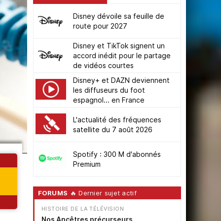
Disney dévoile sa feuille de
route pour 2027
Disney et TikTok signent un
accord inédit pour le partage
de vidéos courtes
Disney+ et DAZN deviennent
les diffuseurs du foot
espagnol... en France
L'actualité des fréquences
satellite du 7 août 2026
Spotify : 300 M d'abonnés
Premium
FORUMS
🔥 Dernier sujet actif
HISTOIRE DE LA TÉLÉVISION
Nos Ancêtres précurseurs