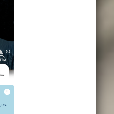
!
ges.