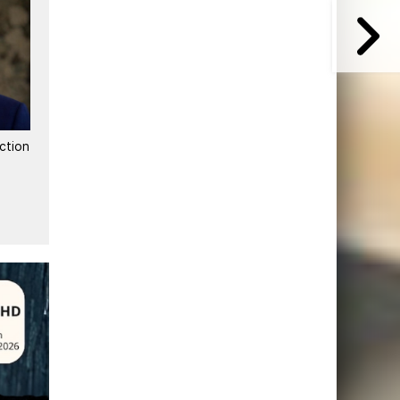
 des
Espagne : l'accessibilité
Espagne : baisse des dépe
audiovisuelle progresse grâce
télécoms, évolution des
aux quotas et à l'IA
usages