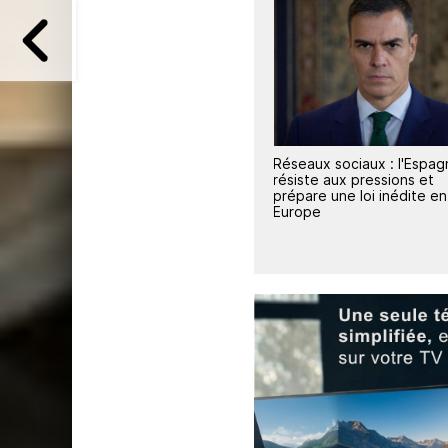
2
r
Réseaux sociaux : l'Espagne
L'Espagne lance un outil
ne
résiste aux pressions et
pour mesurer la haine et l
la TNT
prépare une loi inédite en
polarisation sur les résea
Europe
sociaux