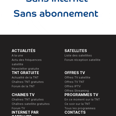
ACTUALITÉS
SATELLITES
A la une
Liste des satellites
Actu des fréquences
Forum réception satellite
satellite
Newsletter gratuite
TNT GRATUITE
OFFRES TV
Actualité de la TNT
Offres TV satellite
Chaînes TNT gratuites
Offres TV TNT
Forum de la TNT
Offres IPTV
Offres Streaming
CHAINES TV
PROGRAMMES TV
Chaînes TNT gratuites
En ce moment sur la TNT
Chaînes satellite gratuites
Ce soir sur la TNT
Forum TV
Tous les programmes
INTERNET PAR
CONTACTS