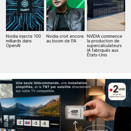
a
Nvidia injecte 100
Nvidia croit encore
NVIDIA commence
H
-
milliards dans
au boom de l'IA
la production de
c
nd
OpenAI
supercalculateurs
d
IA fabriqués aux
États-Unis