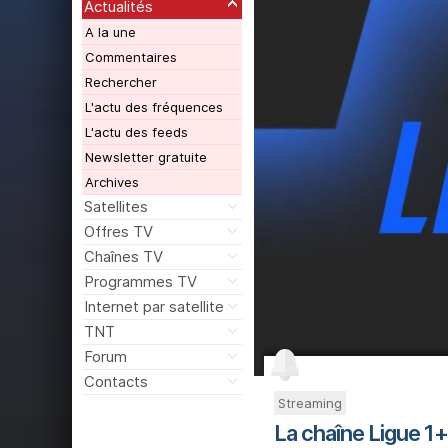
Actualités
A la une
Commentaires
Rechercher
L'actu des fréquences
L'actu des feeds
Newsletter gratuite
Archives
Satellites
Offres TV
Chaînes TV
Programmes TV
Internet par satellite
TNT
Forum
Contacts
Streaming
La chaîne Ligue 1+