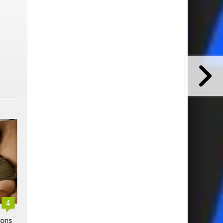
4
1
Cinéfoot : la FFF
Le Mondial 2026 établit un
ions
transforme des cinémas en
nouveau record commercia