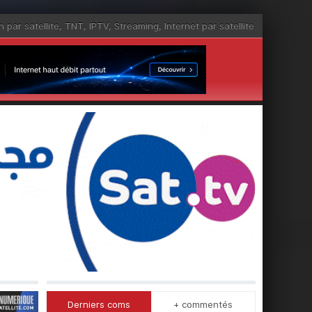
n par satellite
,
TNT
,
IPTV
,
Streaming
,
Internet par satellite
Derniers coms
+ commentés