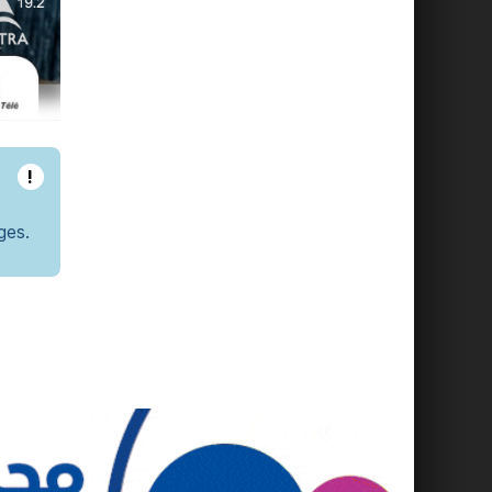
!
ges.