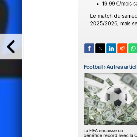
19,99 €/mois 
Le match du samedi 
2025/2026, mais ser
Football
› Autres article
e des
Rupture totale entre l'UEFA et
La FIFA encaisse un
la FIFA
bénéfice record avec la