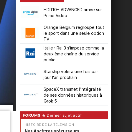
HDR10+ ADVANCED arrive sur
Prime Video
Orange Belgium regroupe tout
le sport dans une seule option
TV
Italie : Rai 3 s'impose comme la
deuxième chaîne du service
public
Starship volera une fois par
jour l'an prochain
SpaceX transmet l'intégralité
de ses données historiques à
Grok 5
FORUMS
🔥 Dernier sujet actif
HISTOIRE DE LA TÉLÉVISION
Nos Ancêtres précurseurs