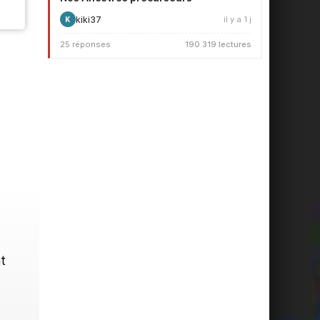
kiki37
il y a 1 j
K
25 réponses
190 319 lectures
t