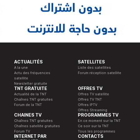
ACTUALITÉS
SATELLITES
A la une
Liste des satellites
Actu des fréquences
Forum réception satellite
satellite
Newsletter gratuite
TNT GRATUITE
OFFRES TV
Actualité de la TNT
Offres TV satellite
Chaînes TNT gratuites
Offres TV TNT
Forum de la TNT
Offres IPTV
Offres Streaming
CHAINES TV
PROGRAMMES TV
Chaînes TNT gratuites
En ce moment sur la TNT
Chaînes satellite gratuites
Ce soir sur la TNT
Forum TV
Tous les programmes
INTERNET PAR
CONTACTS