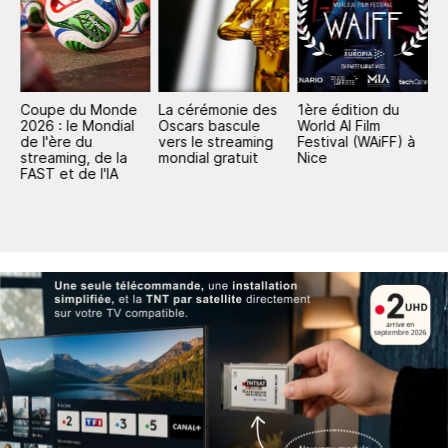
Coupe du Monde
La cérémonie des
1ère édition du
C
s
2026 : le Mondial
Oscars bascule
World AI Film
c
de l'ère du
vers le streaming
Festival (WAiFF) à
t
streaming, de la
mondial gratuit
Nice
FAST et de l'IA