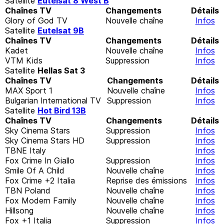
Satellite
Eutelsat 8 West B
Chaînes TV
Changements
Détails
Glory of God TV
Nouvelle chaîne
Infos
Satellite
Eutelsat 9B
Chaînes TV
Changements
Détails
Kadet
Nouvelle chaîne
Infos
VTM Kids
Suppression
Infos
Satellite
Hellas Sat 3
Chaînes TV
Changements
Détails
MAX Sport 1
Nouvelle chaîne
Infos
Bulgarian International TV
Suppression
Infos
Satellite
Hot Bird 13B
Chaînes TV
Changements
Détails
Sky Cinema Stars
Suppression
Infos
Sky Cinema Stars HD
Suppression
Infos
TBNE Italy
Infos
Fox Crime In Giallo
Suppression
Infos
Smile Of A Child
Nouvelle chaîne
Infos
Fox Crime +2 Italia
Reprise des émissions
Infos
TBN Poland
Nouvelle chaîne
Infos
Fox Modern Family
Nouvelle chaîne
Infos
Hillsong
Nouvelle chaîne
Infos
Fox +1 Italia
Suppression
Infos