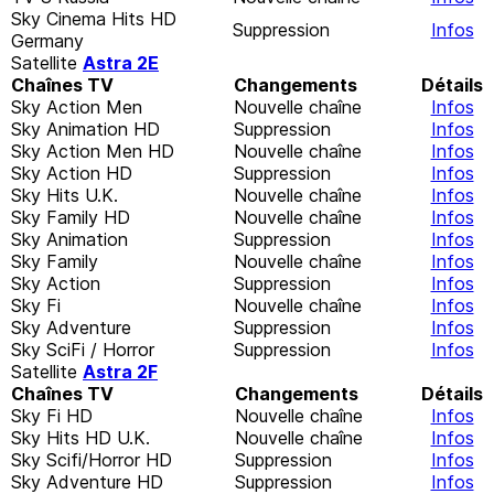
Sky Cinema Hits HD
Suppression
Infos
Germany
Satellite
Astra 2E
Chaînes TV
Changements
Détails
Sky Action Men
Nouvelle chaîne
Infos
Sky Animation HD
Suppression
Infos
Sky Action Men HD
Nouvelle chaîne
Infos
Sky Action HD
Suppression
Infos
Sky Hits U.K.
Nouvelle chaîne
Infos
Sky Family HD
Nouvelle chaîne
Infos
Sky Animation
Suppression
Infos
Sky Family
Nouvelle chaîne
Infos
Sky Action
Suppression
Infos
Sky Fi
Nouvelle chaîne
Infos
Sky Adventure
Suppression
Infos
Sky SciFi / Horror
Suppression
Infos
Satellite
Astra 2F
Chaînes TV
Changements
Détails
Sky Fi HD
Nouvelle chaîne
Infos
Sky Hits HD U.K.
Nouvelle chaîne
Infos
Sky Scifi/Horror HD
Suppression
Infos
Sky Adventure HD
Suppression
Infos