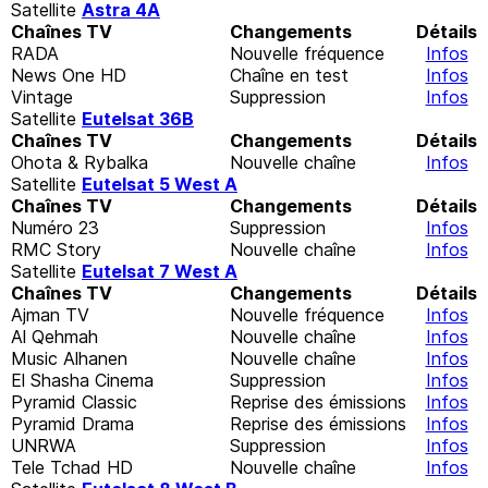
Satellite
Astra 4A
Chaînes TV
Changements
Détails
RADA
Nouvelle fréquence
Infos
News One HD
Chaîne en test
Infos
Vintage
Suppression
Infos
Satellite
Eutelsat 36B
Chaînes TV
Changements
Détails
Ohota & Rybalka
Nouvelle chaîne
Infos
Satellite
Eutelsat 5 West A
Chaînes TV
Changements
Détails
Numéro 23
Suppression
Infos
RMC Story
Nouvelle chaîne
Infos
Satellite
Eutelsat 7 West A
Chaînes TV
Changements
Détails
Ajman TV
Nouvelle fréquence
Infos
Al Qehmah
Nouvelle chaîne
Infos
Music Alhanen
Nouvelle chaîne
Infos
El Shasha Cinema
Suppression
Infos
Pyramid Classic
Reprise des émissions
Infos
Pyramid Drama
Reprise des émissions
Infos
UNRWA
Suppression
Infos
Tele Tchad HD
Nouvelle chaîne
Infos