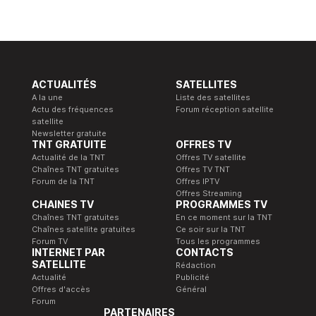
ACTUALITÉS
SATELLITES
A la une
Liste des satellites
Actu des fréquences
Forum réception satellite
satellite
Newsletter gratuite
TNT GRATUITE
OFFRES TV
Actualité de la TNT
Offres TV satellite
Chaînes TNT gratuites
Offres TV TNT
Forum de la TNT
Offres IPTV
Offres Streaming
CHAINES TV
PROGRAMMES TV
Chaînes TNT gratuites
En ce moment sur la TNT
Chaînes satellite gratuites
Ce soir sur la TNT
Forum TV
Tous les programmes
INTERNET PAR
CONTACTS
SATELLITE
Rédaction
Actualité
Publicité
Offres d'accès
Général
Forum
PARTENAIRES