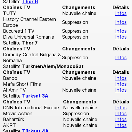
Satellite
Thor 6
Chaînes TV
Changements
Détails
TUTY
Nouvelle chaîne
Infos
History Channel Eastern
Suppression
Infos
Europe
Bucuresti 1 TV
Suppression
Infos
Diva Universal Romania
Suppression
Infos
Satellite
Thor 7
Chaînes TV
Changements
Détails
Comedy Central Bulgaria &
Suppression
Infos
Romania
Satellite
TurkmenÄlem/MonacoSat
Chaînes TV
Changements
Détails
Banoo
Nouvelle chaîne
Infos
Mafa Short Films
Infos
Al Amir TV
Nouvelle chaîne
Infos
Satellite
Turksat 3A
Chaînes TV
Changements
Détails
CNN International Europe
Nouvelle chaîne
Infos
Movie Action
Suppression
Infos
Bahartürk
Nouvelle chaîne
Infos
AKRT
Nouvelle chaîne
Infos
Satellite
Türksat 4A