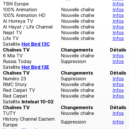
TBN Europe
Infos
100% Animation
Nouvelle chaîne
Infos
100% Animation HD
Nouvelle chaîne
Infos
Al Horreya TV
Nouvelle chaîne
Infos
Al Hayat / Life Channel
Nouvelle chaîne
Infos
Nejat TV
Nouvelle chaîne
Infos
Life TV
Nouvelle chaîne
Infos
Satellite
Hot Bird 13C
Chaînes TV
Changements
Détails
6 Mia TV
Nouvelle chaîne
Infos
Russia Today
Suppression
Infos
Satellite
Hot Bird 13E
Chaînes TV
Changements
Détails
Numéro 23
Suppression
Infos
RMC Story
Nouvelle chaîne
Infos
Red Carpet TV
Nouvelle chaîne
Infos
Red Carpet
Nouvelle chaîne
Infos
Satellite
Intelsat 10-02
Chaînes TV
Changements
Détails
TUTY
Nouvelle chaîne
Infos
History Channel Eastern
Suppression
Infos
Europe