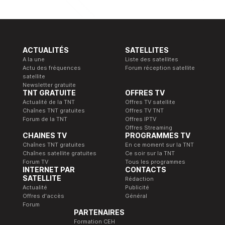
ACTUALITÉS
SATELLITES
A la une
Liste des satellites
Actu des fréquences
Forum réception satellite
satellite
Newsletter gratuite
TNT GRATUITE
OFFRES TV
Actualité de la TNT
Offres TV satellite
Chaînes TNT gratuites
Offres TV TNT
Forum de la TNT
Offres IPTV
Offres Streaming
CHAINES TV
PROGRAMMES TV
Chaînes TNT gratuites
En ce moment sur la TNT
Chaînes satellite gratuites
Ce soir sur la TNT
Forum TV
Tous les programmes
INTERNET PAR
CONTACTS
SATELLITE
Rédaction
Actualité
Publicité
Offres d'accès
Général
Forum
PARTENAIRES
Formation CEH