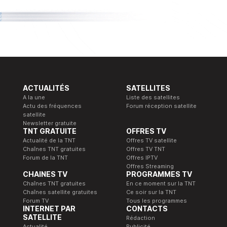
ACTUALITÉS
SATELLITES
A la une
Liste des satellites
Actu des fréquences
Forum réception satellite
satellite
Newsletter gratuite
TNT GRATUITE
OFFRES TV
Actualité de la TNT
Offres TV satellite
Chaînes TNT gratuites
Offres TV TNT
Forum de la TNT
Offres IPTV
Offres Streaming
CHAINES TV
PROGRAMMES TV
Chaînes TNT gratuites
En ce moment sur la TNT
Chaînes satellite gratuites
Ce soir sur la TNT
Forum TV
Tous les programmes
INTERNET PAR
CONTACTS
SATELLITE
Rédaction
Actualité
Publicité