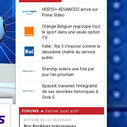
HDR10+ ADVANCED arrive sur
Prime Video
Orange Belgium regroupe tout
le sport dans une seule option
TV
Italie : Rai 3 s'impose comme la
deuxième chaîne du service
public
Starship volera une fois par
jour l'an prochain
SpaceX transmet l'intégralité
de ses données historiques à
Grok 5
FORUMS
🔥 Dernier sujet actif
HISTOIRE DE LA TÉLÉVISION
Nos Ancêtres précurseurs