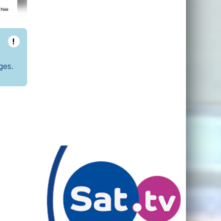
!
ges.