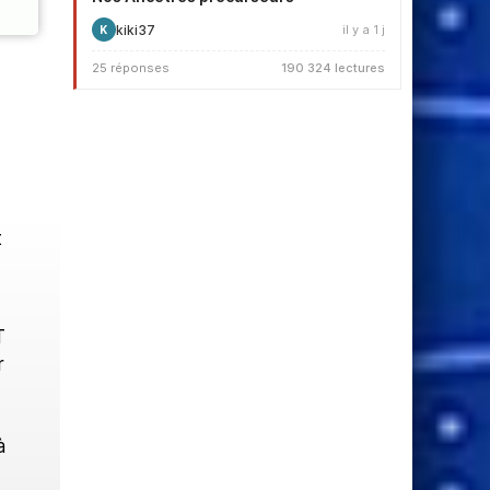
kiki37
il y a 1 j
K
25 réponses
190 324 lectures
t
T
r
à