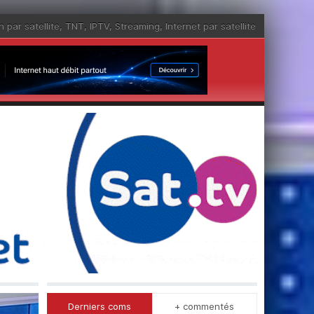
n par satellite
,
TNT
,
IPTV
,
Streaming
,
Internet par satellite
Derniers coms
+ commentés