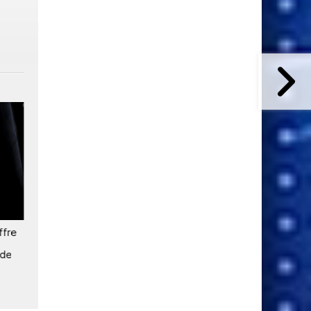
ffre
SES apporte la connectivité
SES : « L'espace est un
satellite aux réfugiés de
domaine de guerre »
 de
Farchana au Tchad