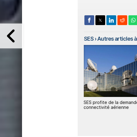
SES
› Autres articles à 
e
SES affiche un semestre solide
SES profite de la demand
et prépare une montée en
connectivité aérienne
puissance