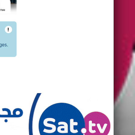
!
ges.