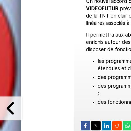
Un nouvel accord d
VIDEOFUTUR
prévo
de la TNT en clair 
linéaires associés à
Il permettra aux a
enrichis autour d
disposer de fonctio
les programme
étendues et 
des programme
des programme
;
des fonctionna