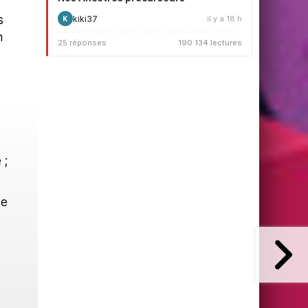
s
kiki37
il y a 18 h
K
n
25 réponses
190 134 lectures
 ;
de