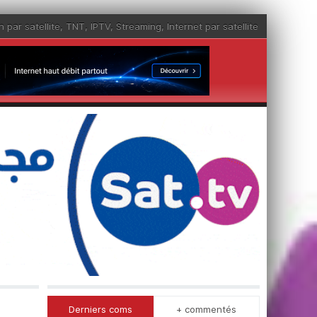
n par satellite
,
TNT
,
IPTV
,
Streaming
,
Internet par satellite
Derniers coms
+ commentés