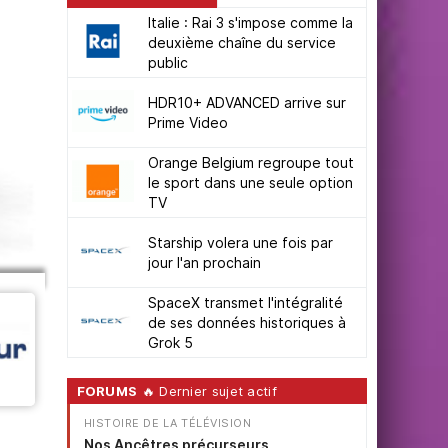
Italie : Rai 3 s'impose comme la
deuxième chaîne du service
public
HDR10+ ADVANCED arrive sur
Prime Video
Orange Belgium regroupe tout
le sport dans une seule option
TV
Starship volera une fois par
jour l'an prochain
SpaceX transmet l'intégralité
de ses données historiques à
Grok 5
FORUMS
🔥 Dernier sujet actif
HISTOIRE DE LA TÉLÉVISION
Nos Ancêtres précurseurs