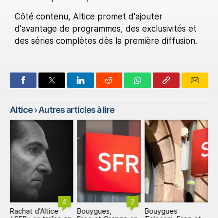
Côté contenu, Altice promet d'ajouter
d'avantage de programmes, des exclusivités et
des séries complètes dès la première diffusion.
Altice
› Autres articles à lire
4
2
n
Rachat d'Altice
Bouygues,
Bouygues
A