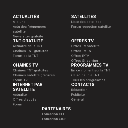
ACTUALITÉS
SATELLITES
A la une
Liste des satellites
Actu des fréquences
Forum réception satellite
satellite
Newsletter gratuite
TNT GRATUITE
OFFRES TV
Actualité de la TNT
Offres TV satellite
Chaînes TNT gratuites
Offres TV TNT
Forum de la TNT
Offres IPTV
Offres Streaming
CHAINES TV
PROGRAMMES TV
Chaînes TNT gratuites
En ce moment sur la TNT
Chaînes satellite gratuites
Ce soir sur la TNT
Forum TV
Tous les programmes
INTERNET PAR
CONTACTS
SATELLITE
Rédaction
Actualité
Publicité
Offres d'accès
Général
Forum
PARTENAIRES
Formation CEH
Formation CISSP