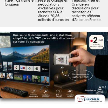
/ SFR : ça traîne en
Free et Orange en
Telecom, Free et
l
longueur
négociations
Orange en
B
exclusives pour
discussions pour
O
racheter SFR à
racheter les
Altice : 20,35
activités télécom
milliards d'euros en
d'Altice en France
jeu