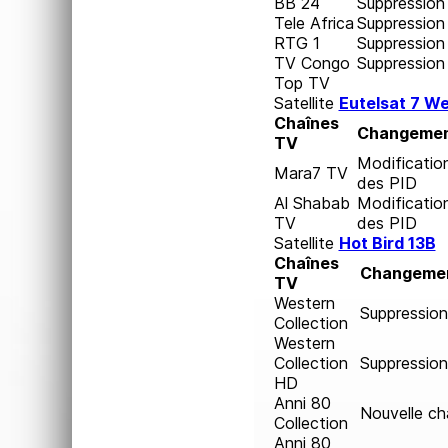
BB 24
Suppression
Tele Africa
Suppression
RTG 1
Suppression
TV Congo
Suppression
Top TV
Satellite
Eutelsat 7 We
Chaînes
Changeme
TV
Modificatio
Mara7 TV
des PID
Al Shabab
Modificatio
TV
des PID
Satellite
Hot Bird 13B
Chaînes
Changeme
TV
Western
Suppression
Collection
Western
Collection
Suppression
HD
Anni 80
Nouvelle ch
Collection
Anni 80