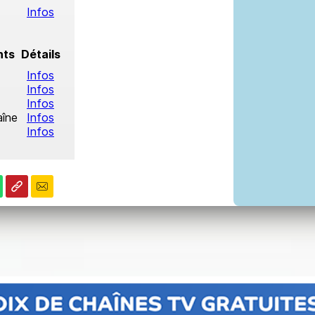
Infos
nts
Détails
Infos
Infos
Infos
aîne
Infos
Infos