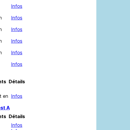
Infos
n
Infos
n
Infos
n
Infos
n
Infos
Infos
nts
Détails
t en
Infos
st A
nts
Détails
Infos