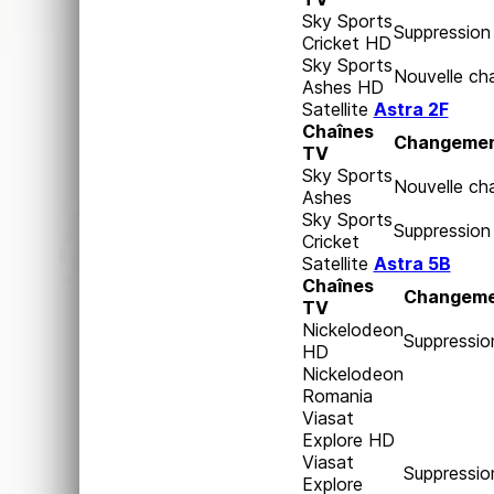
Sky Sports
Suppression
Cricket HD
Sky Sports
Nouvelle ch
Ashes HD
Satellite
Astra 2F
Chaînes
Changeme
TV
Sky Sports
Nouvelle ch
Ashes
Sky Sports
Suppression
Cricket
Satellite
Astra 5B
Chaînes
Changeme
TV
Nickelodeon
Suppressio
HD
Nickelodeon
Romania
Viasat
Explore HD
Viasat
Suppressio
Explore