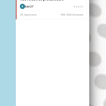
kiki37
il y a 2 j
K
25 réponses
190 436 lectures