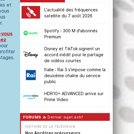
es et
L'actualité des fréquences
 vous
satellite du 7 août 2026
ous
r.
Spotify : 300 M d'abonnés
-vous
Premium
nez
our
Disney et TikTok signent un
profiter
accord inédit pour le partage
ntages.
de vidéos courtes
Italie : Rai 3 s'impose comme la
deuxième chaîne du service
public
HDR10+ ADVANCED arrive sur
Prime Video
FORUMS
🔥 Dernier sujet actif
HISTOIRE DE LA TÉLÉVISION
Nos Ancêtres précurseurs