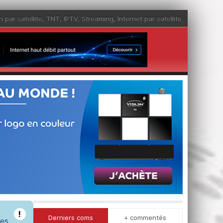
n par satellite
,
TNT
,
IPTV
,
Streaming
,
Internet par satellite
!
Derniers coms
+ commentés
les