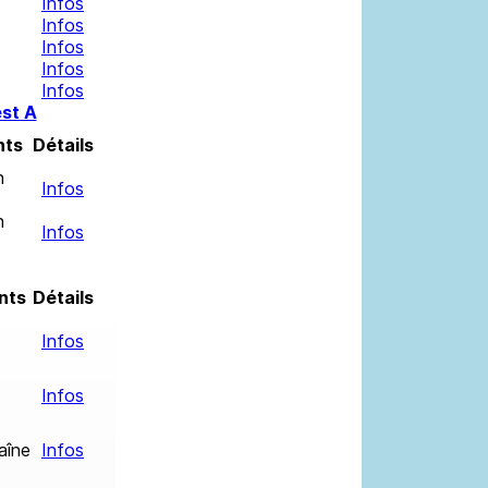
Infos
Infos
Infos
Infos
Infos
st A
nts
Détails
n
Infos
n
Infos
nts
Détails
Infos
Infos
aîne
Infos