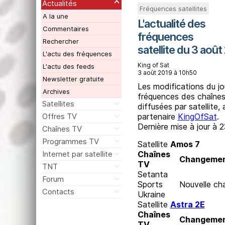
Actualités
Fréquences satellites
A la une
L'actualité des
Commentaires
fréquences
Rechercher
satellite du 3 août
L'actu des fréquences
King of Sat
L'actu des feeds
3 août 2019 à 10h50
Newsletter gratuite
Les modifications du jo
Archives
fréquences des chaîne
Satellites
diffusées par satellite,
Offres TV
partenaire
KingOfSat
.
Dernière mise à jour à 
Chaînes TV
Programmes TV
Satellite
Amos 7
Internet par satellite
Chaînes
Changeme
TV
TNT
Setanta
Forum
Sports
Nouvelle ch
Contacts
Ukraine
Satellite
Astra 2E
Chaînes
Changeme
TV