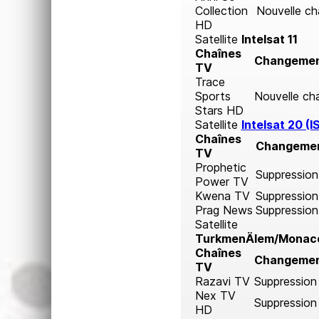
Collection
Nouvelle ch
HD
Satellite
Intelsat 11
Chaînes
Changeme
TV
Trace
Sports
Nouvelle ch
Stars HD
Satellite
Intelsat 20 (I
Chaînes
Changeme
TV
Prophetic
Suppression
Power TV
Kwena TV
Suppression
Prag News
Suppression
Satellite
TurkmenÄlem/Monac
Chaînes
Changeme
TV
Razavi TV
Suppression
Nex TV
Suppression
HD