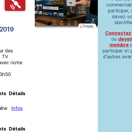
commentair
participer,
devez v
identifie
 2019
Connectez
ou
deve
membre
p
ur des
participer et 
s TV
d'autres ava
 avec notre
23h50
nts
Détails
aîne
Infos
nts
Détails