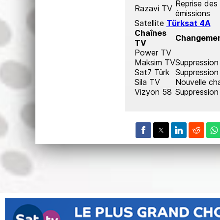
Reprise des
Razavi TV
émissions
Satellite
Türksat 4A
Chaînes
Changeme
TV
Power TV
Maksim TV
Suppression
Sat7 Türk
Suppression
Sila TV
Nouvelle ch
Vizyon 58
Suppression