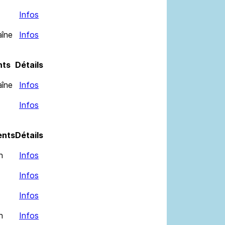
Infos
aîne
Infos
nts
Détails
aîne
Infos
Infos
nts
Détails
n
Infos
Infos
Infos
n
Infos