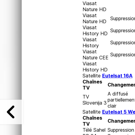
Viasat
Nature HD
Viasat
Suppressio
Nature HD
Viasat
Suppressio
History HD
Viasat
Suppressio
History
Viasat
Suppressio
Nature CEE
Viasat
History HD
Satellite
Eutelsat 16A
Chaînes
Changeme
TV
A diffusé
TV
partiellemen
Slovenija 3
clair
Satellite
Eutelsat 5 We
Chaînes
Changeme
TV
Télé Sahel
Suppression