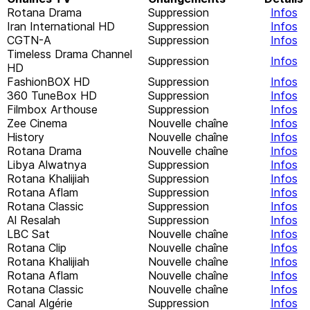
Rotana Drama
Suppression
Infos
Iran International HD
Suppression
Infos
CGTN-A
Suppression
Infos
Timeless Drama Channel
Suppression
Infos
HD
FashionBOX HD
Suppression
Infos
360 TuneBox HD
Suppression
Infos
Filmbox Arthouse
Suppression
Infos
Zee Cinema
Nouvelle chaîne
Infos
History
Nouvelle chaîne
Infos
Rotana Drama
Nouvelle chaîne
Infos
Libya Alwatnya
Suppression
Infos
Rotana Khalijiah
Suppression
Infos
Rotana Aflam
Suppression
Infos
Rotana Classic
Suppression
Infos
Al Resalah
Suppression
Infos
LBC Sat
Nouvelle chaîne
Infos
Rotana Clip
Nouvelle chaîne
Infos
Rotana Khalijiah
Nouvelle chaîne
Infos
Rotana Aflam
Nouvelle chaîne
Infos
Rotana Classic
Nouvelle chaîne
Infos
Canal Algérie
Suppression
Infos