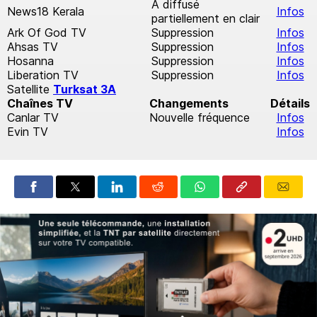
A diffusé
News18 Kerala
Infos
partiellement en clair
Ark Of God TV
Suppression
Infos
Ahsas TV
Suppression
Infos
Hosanna
Suppression
Infos
Liberation TV
Suppression
Infos
Satellite
Turksat 3A
Chaînes TV
Changements
Détails
Canlar TV
Nouvelle fréquence
Infos
Evin TV
Infos