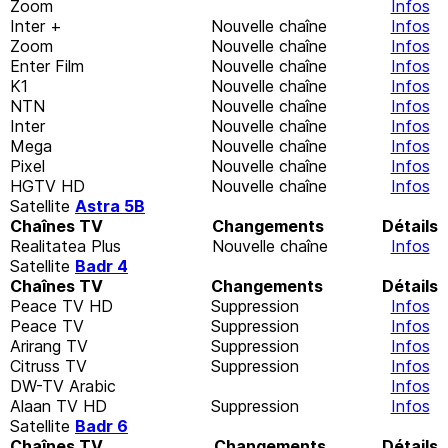
Zoom
Infos
Inter +
Nouvelle chaîne
Infos
Zoom
Nouvelle chaîne
Infos
Enter Film
Nouvelle chaîne
Infos
K1
Nouvelle chaîne
Infos
NTN
Nouvelle chaîne
Infos
Inter
Nouvelle chaîne
Infos
Mega
Nouvelle chaîne
Infos
Pixel
Nouvelle chaîne
Infos
HGTV HD
Nouvelle chaîne
Infos
Satellite
Astra 5B
Chaînes TV
Changements
Détails
Realitatea Plus
Nouvelle chaîne
Infos
Satellite
Badr 4
Chaînes TV
Changements
Détails
Peace TV HD
Suppression
Infos
Peace TV
Suppression
Infos
Arirang TV
Suppression
Infos
Citruss TV
Suppression
Infos
DW-TV Arabic
Infos
Alaan TV HD
Suppression
Infos
Satellite
Badr 6
Chaînes TV
Changements
Détails