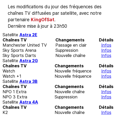
Les modifications du jour des fréquences des
chaînes TV diffusées par satellite, avec notre
partenaire
KingOfSat
.
Dernière mise à jour à 23h50
Satellite
Astra 2E
Chaînes TV
Changements
Détails
Manchester United TV
Passage en clair
Infos
Sky Sports Arena
Suppression
Infos
Sky Sports Darts
Nouvelle chaîne
Infos
Satellite
Astra 2G
Chaînes TV
Changements
Détails
Watch
Nouvelle fréquence
Infos
Watch +1
Nouvelle fréquence
Infos
Satellite
Astra 3B
Chaînes TV
Changements
Détails
NPO 1 Extra
Nouvelle chaîne
Infos
NPO 3 Extra
Suppression
Infos
Satellite
Astra 4A
Chaînes TV
Changements
Détails
K2
Nouvelle chaîne
Infos