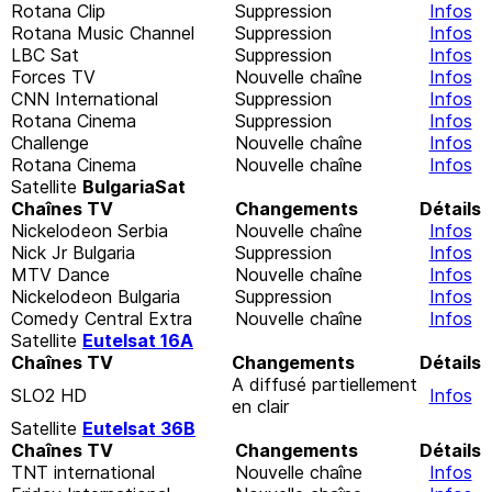
Rotana Clip
Suppression
Infos
Rotana Music Channel
Suppression
Infos
LBC Sat
Suppression
Infos
Forces TV
Nouvelle chaîne
Infos
CNN International
Suppression
Infos
Rotana Cinema
Suppression
Infos
Challenge
Nouvelle chaîne
Infos
Rotana Cinema
Nouvelle chaîne
Infos
Satellite
BulgariaSat
Chaînes TV
Changements
Détails
Nickelodeon Serbia
Nouvelle chaîne
Infos
Nick Jr Bulgaria
Suppression
Infos
MTV Dance
Nouvelle chaîne
Infos
Nickelodeon Bulgaria
Suppression
Infos
Comedy Central Extra
Nouvelle chaîne
Infos
Satellite
Eutelsat 16A
Chaînes TV
Changements
Détails
A diffusé partiellement
SLO2 HD
Infos
en clair
Satellite
Eutelsat 36B
Chaînes TV
Changements
Détails
TNT international
Nouvelle chaîne
Infos