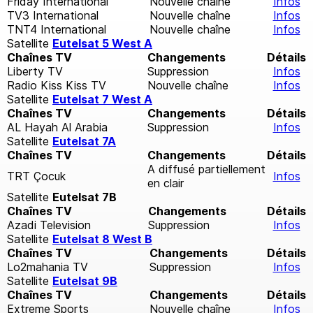
Friday International
Nouvelle chaîne
Infos
TV3 International
Nouvelle chaîne
Infos
TNT4 International
Nouvelle chaîne
Infos
Satellite
Eutelsat 5 West A
Chaînes TV
Changements
Détails
Liberty TV
Suppression
Infos
Radio Kiss Kiss TV
Nouvelle chaîne
Infos
Satellite
Eutelsat 7 West A
Chaînes TV
Changements
Détails
AL Hayah Al Arabia
Suppression
Infos
Satellite
Eutelsat 7A
Chaînes TV
Changements
Détails
A diffusé partiellement
TRT Çocuk
Infos
en clair
Satellite
Eutelsat 7B
Chaînes TV
Changements
Détails
Azadi Television
Suppression
Infos
Satellite
Eutelsat 8 West B
Chaînes TV
Changements
Détails
Lo2mahania TV
Suppression
Infos
Satellite
Eutelsat 9B
Chaînes TV
Changements
Détails
Extreme Sports
Nouvelle chaîne
Infos