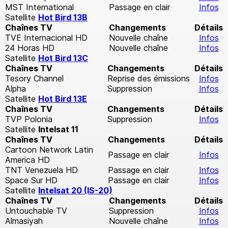
MST International
Passage en clair
Infos
Satellite
Hot Bird 13B
Chaînes TV
Changements
Détails
TVE Internacional HD
Nouvelle chaîne
Infos
24 Horas HD
Nouvelle chaîne
Infos
Satellite
Hot Bird 13C
Chaînes TV
Changements
Détails
Tesory Channel
Reprise des émissions
Infos
Alpha
Suppression
Infos
Satellite
Hot Bird 13E
Chaînes TV
Changements
Détails
TVP Polonia
Suppression
Infos
Satellite
Intelsat 11
Chaînes TV
Changements
Détails
Cartoon Network Latin
Passage en clair
Infos
America HD
TNT Venezuela HD
Passage en clair
Infos
Space Sur HD
Passage en clair
Infos
Satellite
Intelsat 20 (IS-20)
Chaînes TV
Changements
Détails
Untouchable TV
Suppression
Infos
Almasiyah
Nouvelle chaîne
Infos