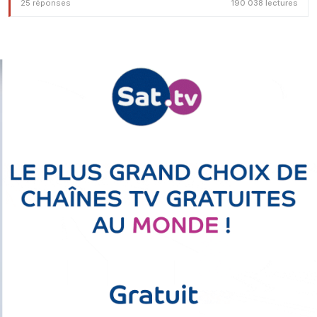
25 réponses
190 038 lectures