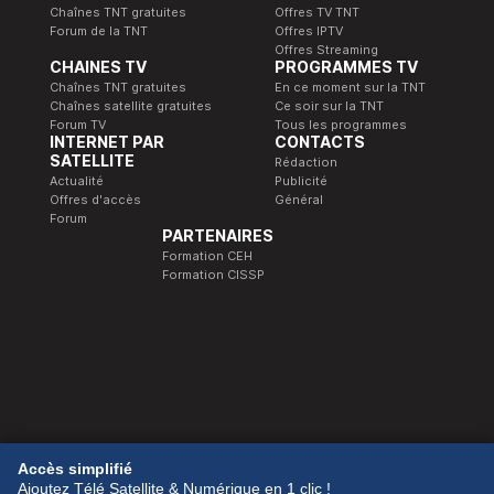
Chaînes TNT gratuites
Offres TV TNT
Forum de la TNT
Offres IPTV
Offres Streaming
CHAINES TV
PROGRAMMES TV
Chaînes TNT gratuites
En ce moment sur la TNT
Chaînes satellite gratuites
Ce soir sur la TNT
Forum TV
Tous les programmes
INTERNET PAR
CONTACTS
SATELLITE
Rédaction
Actualité
Publicité
Offres d'accès
Général
Forum
PARTENAIRES
Formation CEH
Formation CISSP
© 1989-2026 Télé Satellite et Numérique.
Accès simplifié
Ajoutez Télé Satellite & Numérique en 1 clic !