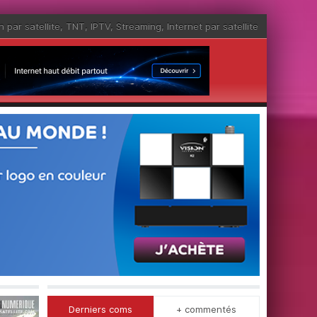
n par satellite
,
TNT
,
IPTV
,
Streaming
,
Internet par satellite
Derniers coms
+ commentés