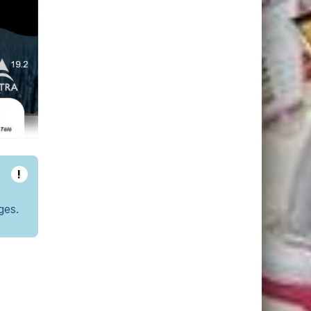
!
ges.