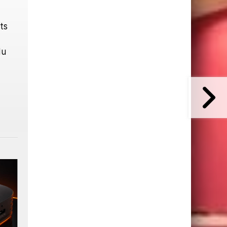
ts
du