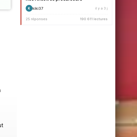
kiki37
il y a 3 j
K
25 réponses
190 611 lectures
n
ut