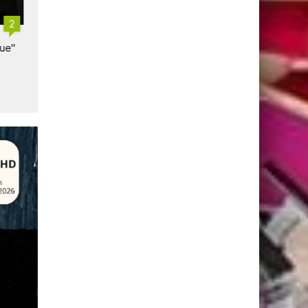
2
Orange accélère dans l'IA
Orange prend le contrôle t
que"
de MasOrange