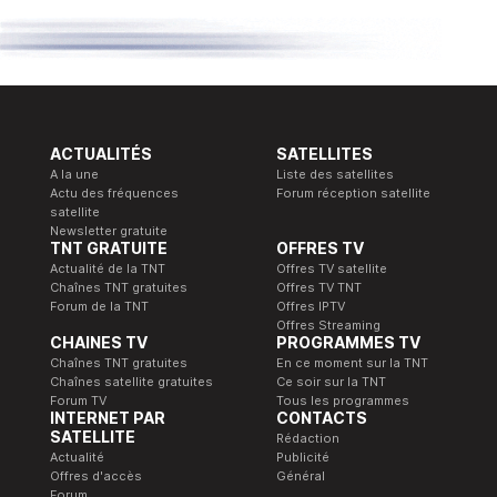
ACTUALITÉS
SATELLITES
A la une
Liste des satellites
Actu des fréquences
Forum réception satellite
satellite
Newsletter gratuite
TNT GRATUITE
OFFRES TV
Actualité de la TNT
Offres TV satellite
Chaînes TNT gratuites
Offres TV TNT
Forum de la TNT
Offres IPTV
Offres Streaming
CHAINES TV
PROGRAMMES TV
Chaînes TNT gratuites
En ce moment sur la TNT
Chaînes satellite gratuites
Ce soir sur la TNT
Forum TV
Tous les programmes
INTERNET PAR
CONTACTS
SATELLITE
Rédaction
Actualité
Publicité
Offres d'accès
Général
Forum