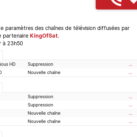
 paramètres des chaînes de télévision diffusées par
re partenaire
KingOfSat
.
ur à 23h50
rious HD
Suppression
...
D
Nouvelle chaîne
...
Suppression
...
Suppression
...
Nouvelle chaîne
...
Nouvelle chaîne
...