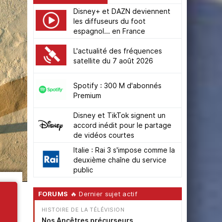
Disney+ et DAZN deviennent
les diffuseurs du foot
espagnol... en France
L'actualité des fréquences
satellite du 7 août 2026
Spotify : 300 M d'abonnés
Premium
Disney et TikTok signent un
accord inédit pour le partage
de vidéos courtes
Italie : Rai 3 s'impose comme la
deuxième chaîne du service
public
FORUMS
🔥 Dernier sujet actif
HISTOIRE DE LA TÉLÉVISION
Nos Ancêtres précurseurs