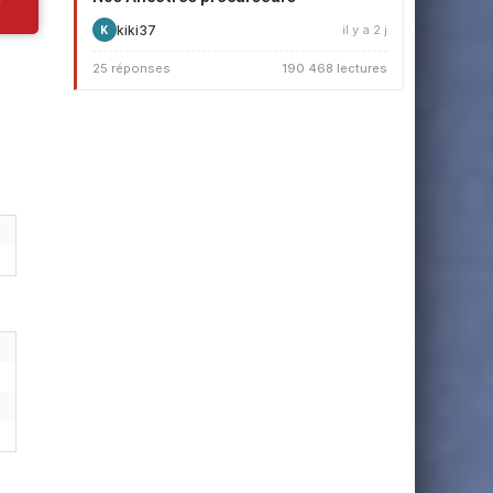
kiki37
il y a 2 j
K
25 réponses
190 468 lectures