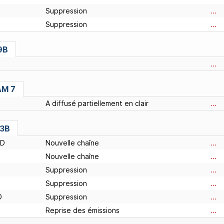
Suppression
...
Suppression
...
9B
...
AM 7
A diffusé partiellement en clair
...
13B
HD
Nouvelle chaîne
...
Nouvelle chaîne
...
Suppression
...
Suppression
...
D
Suppression
...
Reprise des émissions
...