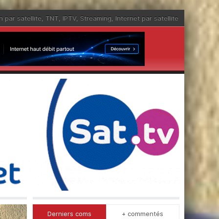
n par satellite
,
TNT
,
IPTV
,
Streaming
,
Internet par satellite
Derniers coms
+ commentés