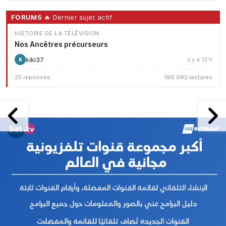
FORUMS
🔥 Dernier sujet actif
HISTOIRE DE LA TÉLÉVISION
Nos Ancêtres précurseurs
kiki37
il y a 13 h
K
25 réponses
190 092 lectures