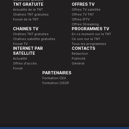
TNT GRATUITE
OFFRES TV
Actualité de la TNT
Offres TV satellite
Chaînes TNT gratuites
Offres TV TNT
Forum de la TNT
Offres IPTV
Offres Streaming
CHAINES TV
PROGRAMMES TV
Chaînes TNT gratuites
En ce moment sur la TNT
Chaînes satellite gratuites
Ce soir sur la TNT
Forum TV
Tous les programmes
INTERNET PAR
CONTACTS
SATELLITE
Rédaction
Actualité
Publicité
Offres d'accès
Général
Forum
PARTENAIRES
Formation CEH
Formation CISSP