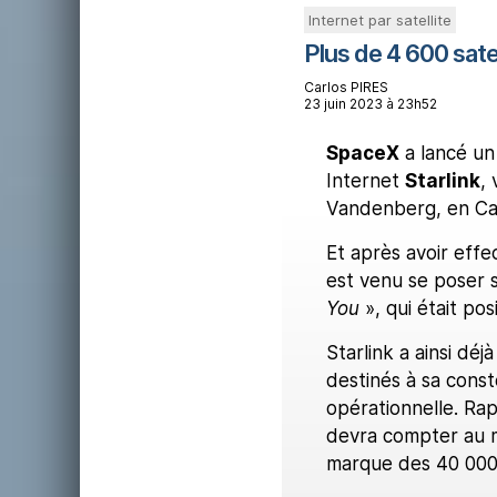
Internet par satellite
Plus de 4 600 satel
Carlos PIRES
23 juin 2023 à 23h52
SpaceX
a lancé un 
Internet
Starlink
, 
Vandenberg, en Cal
Et après avoir effe
est venu se poser 
You
», qui était po
Starlink a ainsi déj
destinés à sa const
opérationnelle. Rap
devra compter au m
marque des 40 000