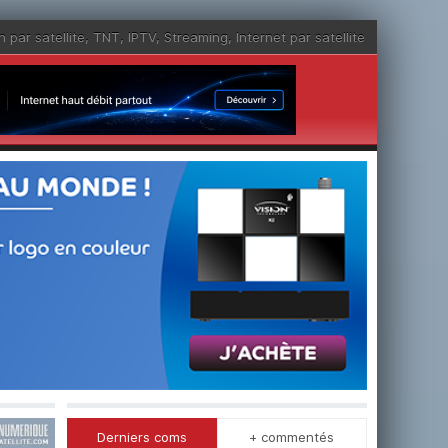
n par satellite
,
TNT
,
IPTV
,
Streaming
,
Internet par satellite
Derniers coms
+ commentés