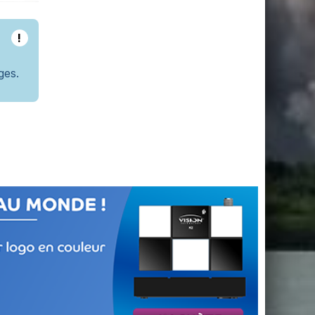
!
ges.