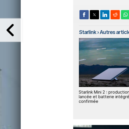
Starlink
› Autres article
e
Starlink va être intégré à tous
Starlink Mini 2 : productio
n
les véhicules Tesla
lancée et batterie intégr
confirmée