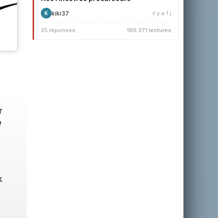
kiki37
il y a 1 j
K
25 réponses
190 371 lectures
r
e
k