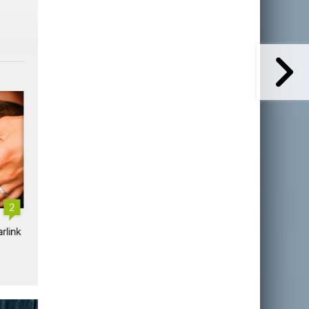
2
SpaceX envisage de proposer
Wizz Air adopte Starlink
rlink
un service mobile Starlink
directement aux
consommateurs