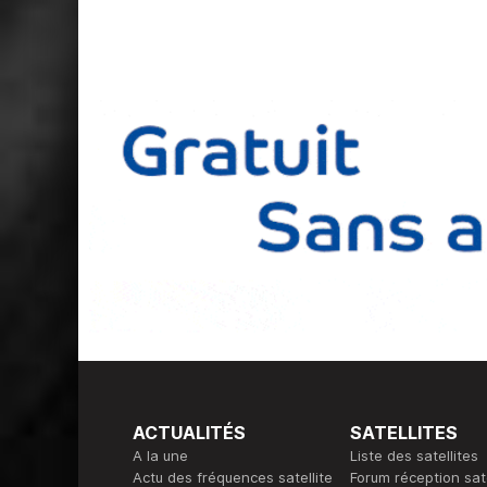
ACTUALITÉS
SATELLITES
A la une
Liste des satellites
Actu des fréquences satellite
Forum réception sate