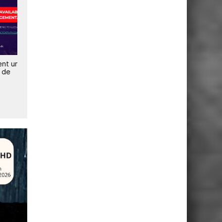
2
 des
Google et LALIGA
Un vaste réseau de
renforcent leur alliance contre
piratage IPTV algérien
le piratage
démantelé en Gironde et a
delà