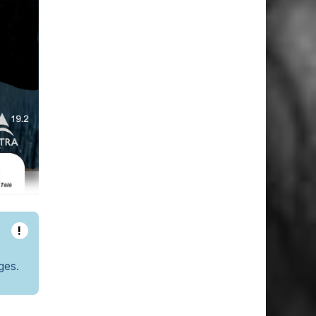
!
ges.