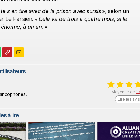
ate s'en tire avec de la prison avec sursis
», selon un
r Le Parisien. «
Cela va de trois à quatre mois, si le
s énorme, à un an.
»
tilisateurs
Moyenne de
1 
rancophones.
Lire les avis
es à lire