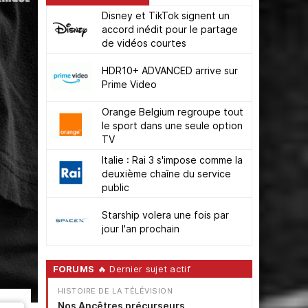
Disney et TikTok signent un
accord inédit pour le partage
de vidéos courtes
HDR10+ ADVANCED arrive sur
Prime Video
Orange Belgium regroupe tout
le sport dans une seule option
TV
Italie : Rai 3 s'impose comme la
deuxième chaîne du service
public
Starship volera une fois par
jour l'an prochain
FORUMS
🔥 Dernier sujet actif
HISTOIRE DE LA TÉLÉVISION
Nos Ancêtres précurseurs