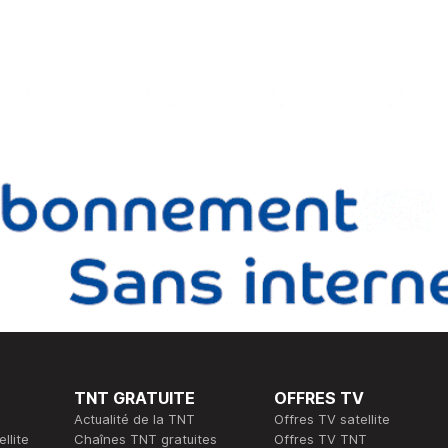
TNT GRATUITE
OFFRES TV
Actualité de la TNT
Offres TV satellite
llite
Chaînes TNT gratuites
Offres TV TNT