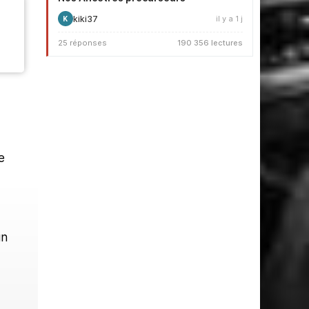
kiki37
il y a 1 j
K
25 réponses
190 356 lectures
e
un