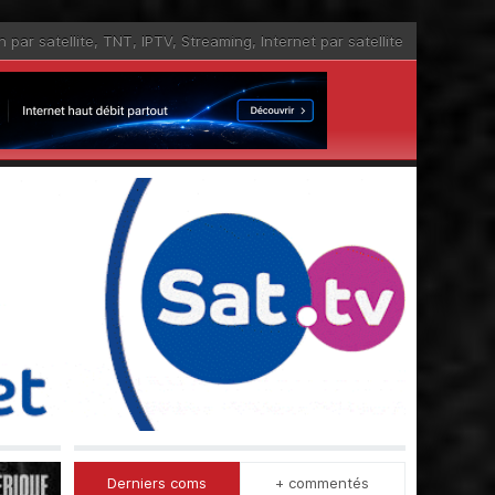
n par satellite
,
TNT
,
IPTV
,
Streaming
,
Internet par satellite
Derniers coms
+ commentés