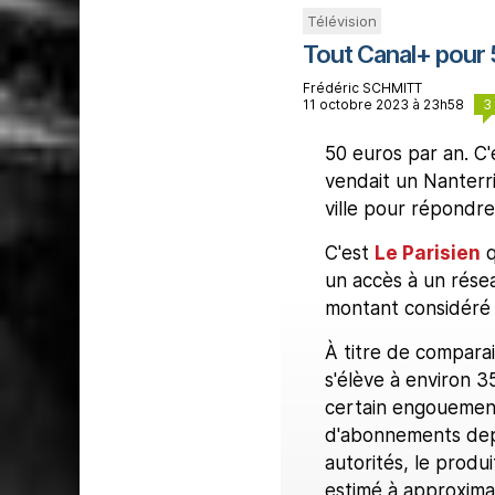
Télévision
Tout Canal+ pour 
Frédéric SCHMITT
3
11 octobre 2023 à 23h58
50 euros par an. C'
vendait un Nanterri
ville pour répondre
C'est
Le Parisien
q
un accès à un résea
montant considéré 
À titre de comparai
s'élève à environ 3
certain engouement 
d'abonnements depui
autorités, le produ
estimé à approxima