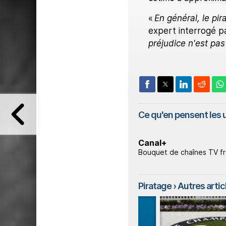
«
En général, le pir
expert interrogé pa
préjudice n'est pa
Ce qu'en pensent les u
Canal+
Bouquet de chaînes TV f
Piratage
› Autres articl