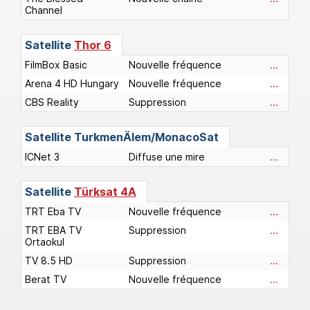
Channel
Satellite
Thor 6
FilmBox Basic
Nouvelle fréquence
...
Arena 4 HD Hungary
Nouvelle fréquence
...
CBS Reality
Suppression
...
Satellite
TurkmenÄlem/MonacoSat
ICNet 3
Diffuse une mire
...
Satellite
Türksat 4A
TRT Eba TV
Nouvelle fréquence
...
TRT EBA TV
Suppression
...
Ortaokul
TV 8.5 HD
Suppression
...
Berat TV
Nouvelle fréquence
...