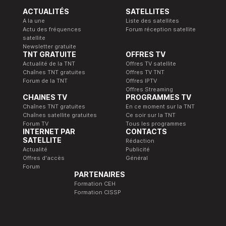
ACTUALITÉS
SATELLITES
A la une
Liste des satellites
Actu des fréquences
Forum réception satellite
satellite
Newsletter gratuite
TNT GRATUITE
OFFRES TV
Actualité de la TNT
Offres TV satellite
Chaînes TNT gratuites
Offres TV TNT
Forum de la TNT
Offres IPTV
Offres Streaming
CHAINES TV
PROGRAMMES TV
Chaînes TNT gratuites
En ce moment sur la TNT
Chaînes satellite gratuites
Ce soir sur la TNT
Forum TV
Tous les programmes
INTERNET PAR
CONTACTS
SATELLITE
Rédaction
Actualité
Publicité
Offres d'accès
Général
Forum
PARTENAIRES
Formation CEH
Formation CISSP