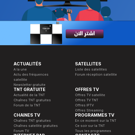
ACTUALITÉS
SATELLITES
A la une
Liste des satellites
Actu des fréquences
Forum réception satellite
satellite
Newsletter gratuite
TNT GRATUITE
OFFRES TV
Actualité de la TNT
Offres TV satellite
Chaînes TNT gratuites
Offres TV TNT
Forum de la TNT
Offres IPTV
Offres Streaming
CHAINES TV
PROGRAMMES TV
Chaînes TNT gratuites
En ce moment sur la TNT
Chaînes satellite gratuites
Ce soir sur la TNT
Forum TV
Tous les programmes