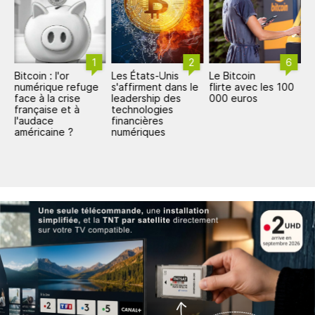
1
2
6
Bitcoin : l'or
Les États-Unis
Le Bitcoin
T
numérique refuge
s'affirment dans le
flirte avec les 100
i
face à la crise
leadership des
000 euros
p
française et à
technologies
c
l'audace
financières
p
américaine ?
numériques
t
c