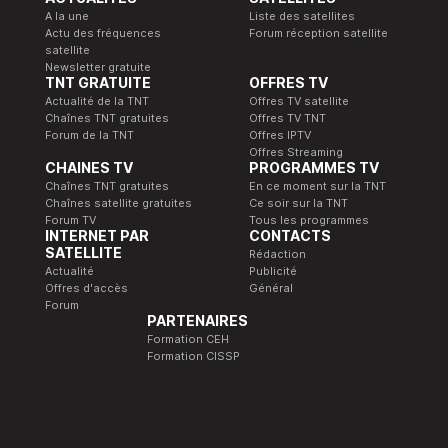
A la une
Liste des satellites
Actu des fréquences
Forum réception satellite
satellite
Newsletter gratuite
TNT GRATUITE
OFFRES TV
Actualité de la TNT
Offres TV satellite
Chaînes TNT gratuites
Offres TV TNT
Forum de la TNT
Offres IPTV
Offres Streaming
CHAINES TV
PROGRAMMES TV
Chaînes TNT gratuites
En ce moment sur la TNT
Chaînes satellite gratuites
Ce soir sur la TNT
Forum TV
Tous les programmes
INTERNET PAR
CONTACTS
SATELLITE
Rédaction
Actualité
Publicité
Offres d'accès
Général
Forum
PARTENAIRES
Formation CEH
Formation CISSP