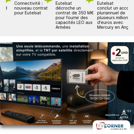
Connectivité :
Eutelsat
Eutelsat
E
nouveau contrat
décroche un
conclut un accord
V
pour Eutelsat
contrat de 350 M€
pluriannuel de
u
pour fournir des
plusieurs millions
c
capacités LEO aux
d'euros avec
e
Armées
Mercury en Angola