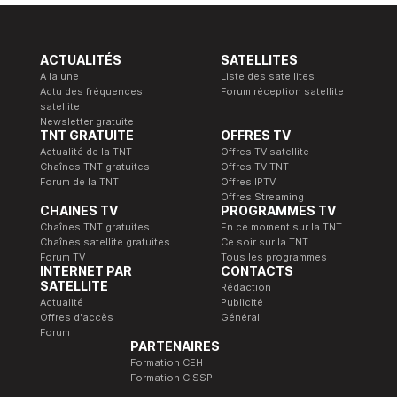
ACTUALITÉS
SATELLITES
A la une
Liste des satellites
Actu des fréquences
Forum réception satellite
satellite
Newsletter gratuite
TNT GRATUITE
OFFRES TV
Actualité de la TNT
Offres TV satellite
Chaînes TNT gratuites
Offres TV TNT
Forum de la TNT
Offres IPTV
Offres Streaming
CHAINES TV
PROGRAMMES TV
Chaînes TNT gratuites
En ce moment sur la TNT
Chaînes satellite gratuites
Ce soir sur la TNT
Forum TV
Tous les programmes
INTERNET PAR
CONTACTS
SATELLITE
Rédaction
Actualité
Publicité
Offres d'accès
Général
Forum
PARTENAIRES
Formation CEH
Formation CISSP