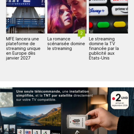
2
MFE lancera une
La romance
Le streaming
J
plateforme de
scénarisée domine
domine la TV
r
,
streaming unique
le streaming
financée par la
c
en Europe dès
publicité aux
a
e
janvier 2027
États-Unis
C