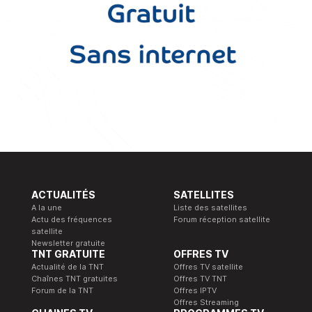
ACTUALITÉS
SATELLITES
A la une
Liste des satellites
Actu des fréquences
Forum réception satellite
satellite
Newsletter gratuite
TNT GRATUITE
OFFRES TV
Actualité de la TNT
Offres TV satellite
Chaînes TNT gratuites
Offres TV TNT
Forum de la TNT
Offres IPTV
Offres Streaming