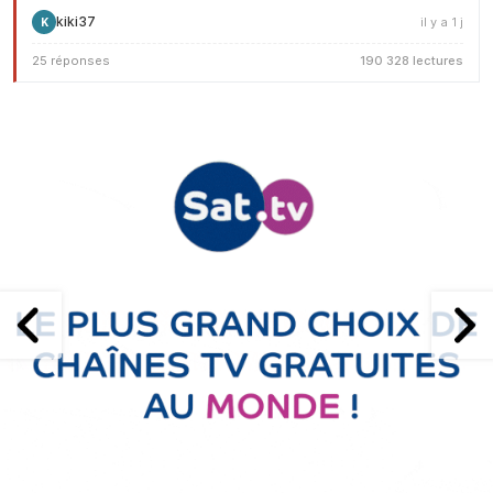
kiki37
il y a 1 j
K
25 réponses
190 328 lectures