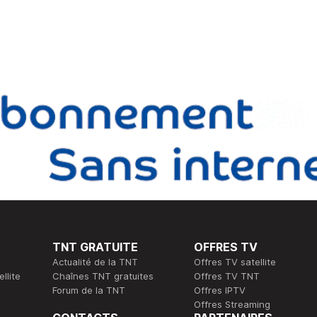
TNT GRATUITE
OFFRES TV
Actualité de la TNT
Offres TV satellite
llite
Chaînes TNT gratuites
Offres TV TNT
Forum de la TNT
Offres IPTV
Offres Streaming