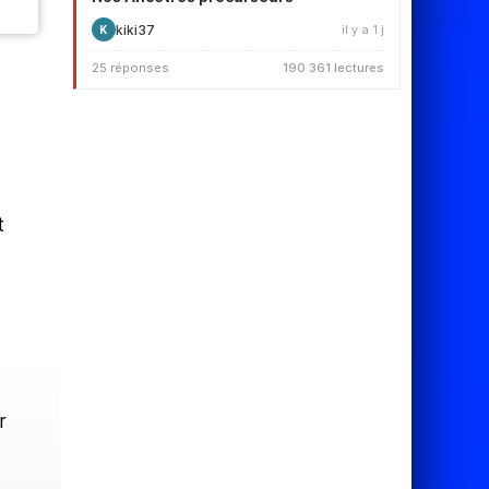
kiki37
il y a 1 j
K
25 réponses
190 361 lectures
t
r