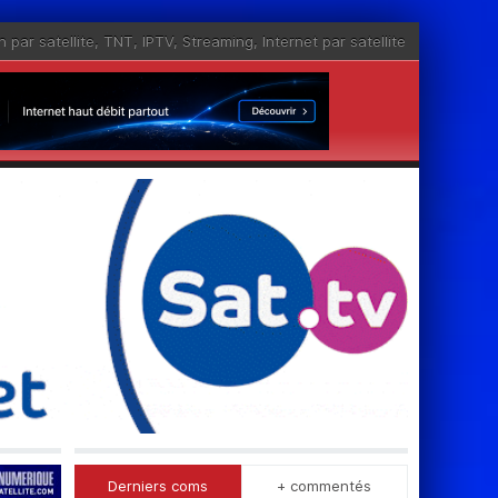
n par satellite
,
TNT
,
IPTV
,
Streaming
,
Internet par satellite
Derniers coms
+ commentés