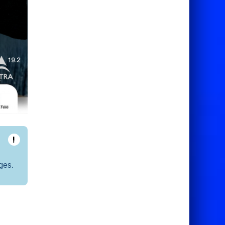
!
ges.