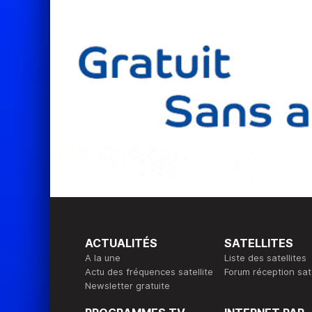
ACTUALITÉS
SATELLITES
A la une
Liste des satellites
Actu des fréquences satellite
Forum réception sate
Newsletter gratuite