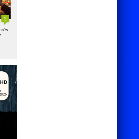
3
4
Canal+ prépare des
Canal+ Distribution signe a
près
modifications importantes à
3sat pour diffuser le conce
e
son plan de service
de BTS