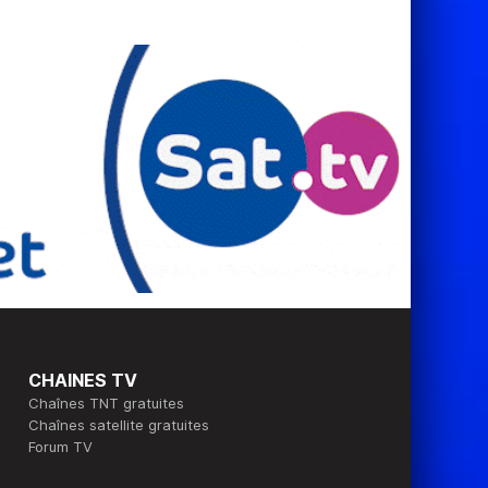
CHAINES TV
Chaînes TNT gratuites
Chaînes satellite gratuites
Forum TV