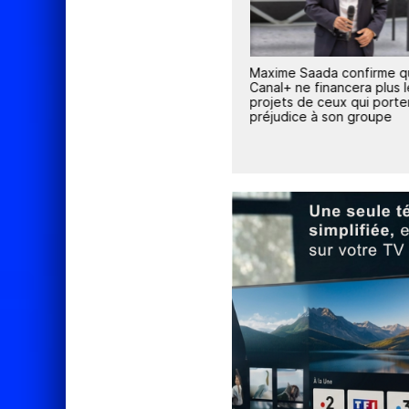
s de
Coupe d'Europe de l'UEFA :
Maxime Saada confirme 
CANAL+ rafle tous les droits en
Canal+ ne financera plus 
 2029
Afrique francophone
projets de ceux qui porte
e
préjudice à son groupe