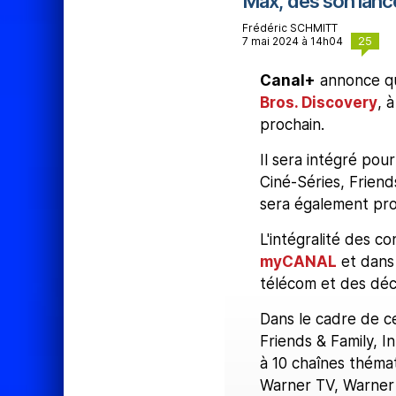
Max, dès son lan
Frédéric SCHMITT
25
7 mai 2024 à 14h04
Canal+
annonce qu
Bros. Discovery
, 
prochain.
Il sera intégré po
Ciné-Séries, Friend
sera également pro
L'intégralité des 
myCANAL
et dans
télécom et des dé
Dans le cadre de c
Friends & Family, 
à 10 chaînes théma
Warner TV, Warner