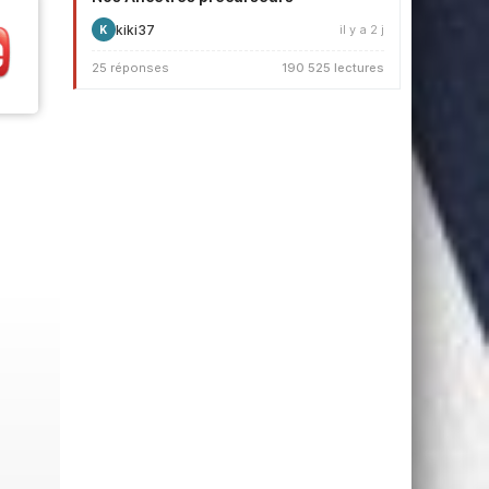
kiki37
il y a 2 j
K
25 réponses
190 525 lectures