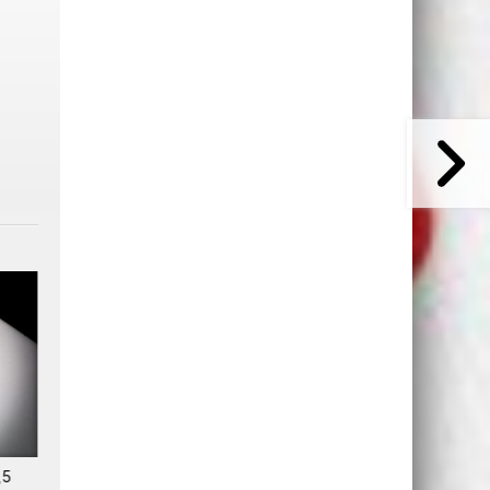
,5
YouTube Premium toujours plus
YouTube durcit l'étiquetage