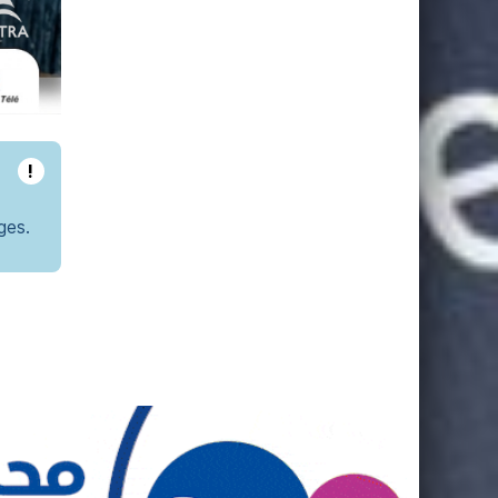
!
ges.