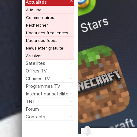
Actualités
A la une
Commentaires
Rechercher
L'actu des fréquences
L'actu des feeds
Newsletter gratuite
Archives
Satellites
Offres TV
Chaînes TV
Programmes TV
Internet par satellite
TNT
Forum
Contacts