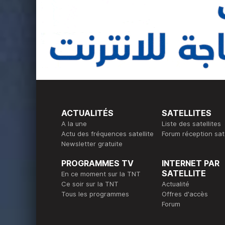
ACTUALITÉS
SATELLITES
A la une
Liste des satellites
Actu des fréquences satellite
Forum réception sate
Newsletter gratuite
PROGRAMMES TV
INTERNET PAR
SATELLITE
En ce moment sur la TNT
Ce soir sur la TNT
Actualité
Tous les programmes
Offres d'accès
Forum