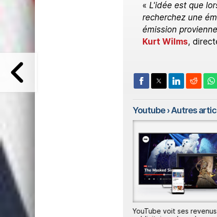
«
L'idée est que lo
recherchez une émi
émission provienne
Kurt Wilms
, direc
Youtube
› Autres articl
e
Peacock sur YouTube Premium
YouTube voit ses revenus