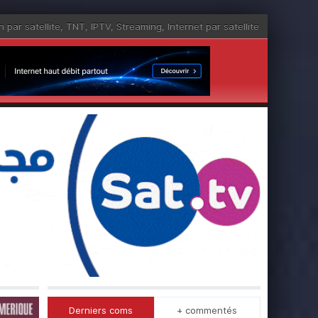
n par satellite
,
TNT
,
IPTV
,
Streaming
,
Internet par satellite
Derniers coms
+ commentés