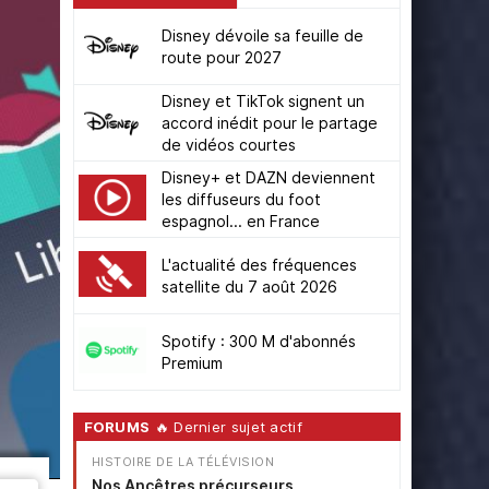
Disney dévoile sa feuille de
route pour 2027
Disney et TikTok signent un
accord inédit pour le partage
de vidéos courtes
Disney+ et DAZN deviennent
les diffuseurs du foot
espagnol... en France
L'actualité des fréquences
satellite du 7 août 2026
Spotify : 300 M d'abonnés
Premium
FORUMS
🔥 Dernier sujet actif
HISTOIRE DE LA TÉLÉVISION
Nos Ancêtres précurseurs