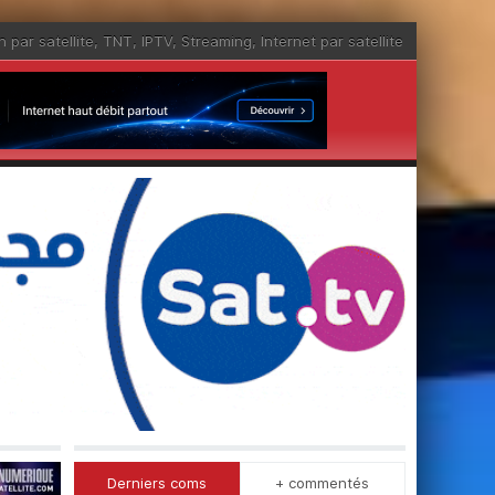
n par satellite
,
TNT
,
IPTV
,
Streaming
,
Internet par satellite
Derniers coms
+ commentés