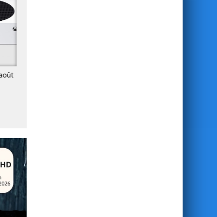
 août
Microsoft préparerait une
Xbox se réinvente : nouvel
vague de licenciements chez
priorités, nouvelle stratégi
Xbox dès juillet
nouveau cap