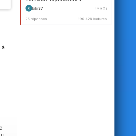
kiki37
il y a 2 j
K
25 réponses
190 428 lectures
 à
e
du