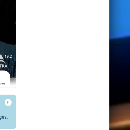
!
ges.