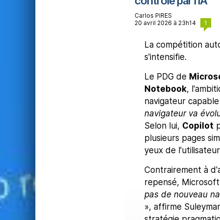
contrôlé par l'IA
Carlos PIRES
1
20 avril 2026 à 23h14
La compétition auto
s'intensifie.
Le PDG de
Micros
Notebook
, l'ambi
navigateur capable 
navigateur va évol
Selon lui,
Copilot
p
plusieurs pages si
yeux de l'utilisateur
Contrairement à d'
repensé, Microsoft 
pas de nouveau nav
», affirme Suleyma
stratégie pragmatiq