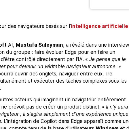
ur des navigateurs basés sur l'
intelligence artificielle
oft
AI,
Mustafa Suleyman
, a révélé dans une interview
tion du groupe : faire évoluer Edge pour en faire un
d'être contrôlé directement par l'IA. «
Je pense que le
uer pour devenir un véritable navigateur autonome.
»
ourra ouvrir des onglets, naviguer entre eux, lire
multanément et exécuter des tâches complexes sous les
.
autres acteurs qui imaginent un navigateur entièrement
ne prévoit pas de créer un produit distinct. «
Il n'y aura
igateur ; il s'agira simplement d'une expérience unique
n. L'intégration de Copilot dans Edge apparaît comme un
ue, compte tenu de la base d'utilisateurs
Windows
et 