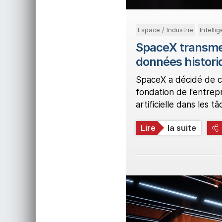
Espace / Industrie
Intellig
SpaceX transmet 
données histori
SpaceX a décidé de co
fondation de l'entrep
artificielle dans les t
Lire
la suite