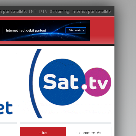
n par satellite
,
TNT
,
IPTV
,
Streaming
,
Internet par satellite
+ lus
+ commentés