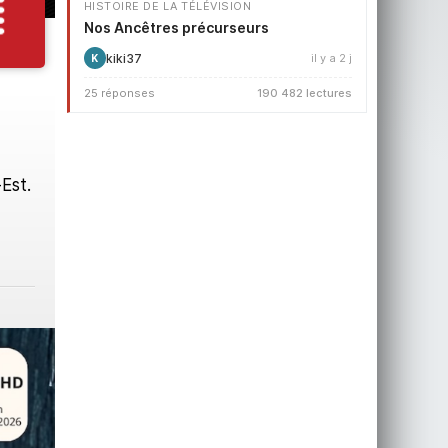
HISTOIRE DE LA TÉLÉVISION
Nos Ancêtres précurseurs
kiki37
il y a 2 j
K
25 réponses
190 482 lectures
Est.