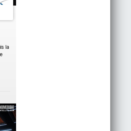
s la
ce