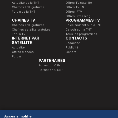
Actualité de la TNT
Offres TV satellite
Chaînes TNT gratuites
Offres TV TNT
Forum de la TNT
Offres IPTV
Offres Streaming
CHAINES TV
PROGRAMMES TV
Chaînes TNT gratuites
En ce moment sur la TNT
Chaînes satellite gratuites
Ce soir sur la TNT
Forum TV
Tous les programmes
INTERNET PAR
CONTACTS
SATELLITE
Rédaction
Actualité
Publicité
Offres d'accès
Général
Forum
PARTENAIRES
Formation CEH
Formation CISSP
© 1989-2026 Télé Satellite et Numérique.
Accès simplifié