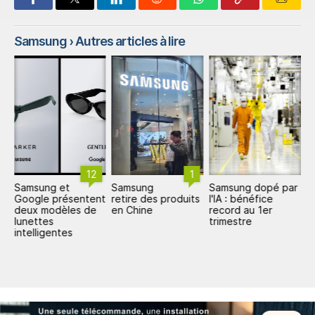
Samsung
› Autres articles à lire
12
1
Samsung et
Samsung
Samsung dopé par
É
Google présentent
retire des produits
l'IA : bénéfice
p
deux modèles de
en Chine
record au 1er
S
lunettes
trimestre
i
intelligentes
1