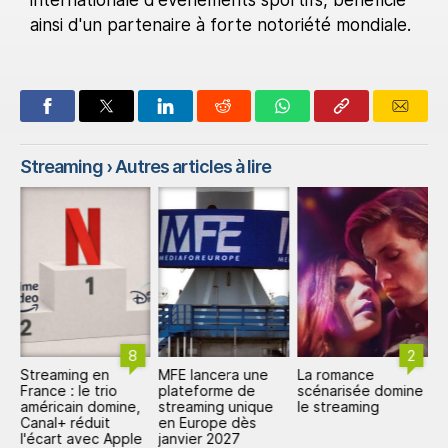
internationale d'événements sportifs, bénéficie
ainsi d'un partenaire à forte notoriété mondiale.
Streaming
› Autres articles à lire
8
2
Streaming en
MFE lancera une
La romance
L
t
France : le trio
plateforme de
scénarisée domine
d
américain domine,
streaming unique
le streaming
f
en
Canal+ réduit
en Europe dès
p
l'écart avec Apple
janvier 2027
É