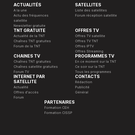
ACTUALITÉS
SATELLITES
A la une
Liste des satellites
Actu des fréquences
Forum réception satellite
satellite
Newsletter gratuite
TNT GRATUITE
OFFRES TV
Actualité de la TNT
Offres TV satellite
Chaînes TNT gratuites
Offres TV TNT
Forum de la TNT
Offres IPTV
Offres Streaming
CHAINES TV
PROGRAMMES TV
Chaînes TNT gratuites
En ce moment sur la TNT
Chaînes satellite gratuites
Ce soir sur la TNT
Forum TV
Tous les programmes
INTERNET PAR
CONTACTS
SATELLITE
Rédaction
Actualité
Publicité
Offres d'accès
Général
Forum
PARTENAIRES
Formation CEH
Formation CISSP