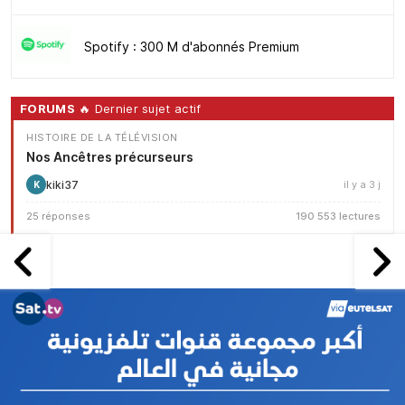
Spotify : 300 M d'abonnés Premium
FORUMS
🔥 Dernier sujet actif
HISTOIRE DE LA TÉLÉVISION
Nos Ancêtres précurseurs
kiki37
il y a 3 j
K
25 réponses
190 553 lectures