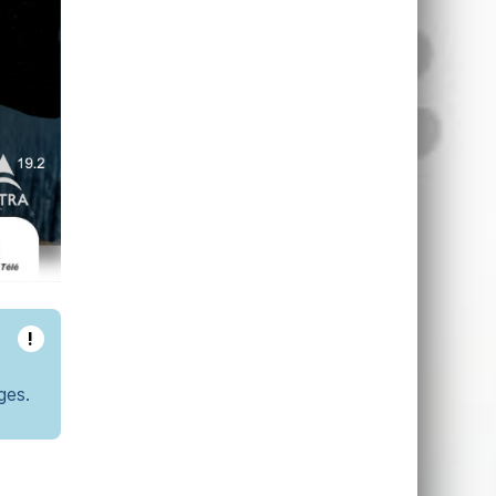
!
ges.