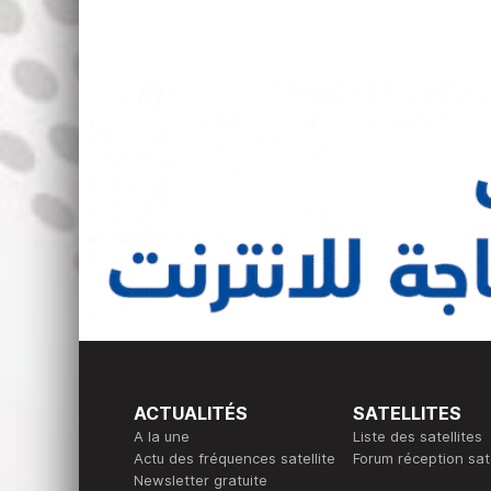
ACTUALITÉS
SATELLITES
A la une
Liste des satellites
Actu des fréquences satellite
Forum réception sate
Newsletter gratuite