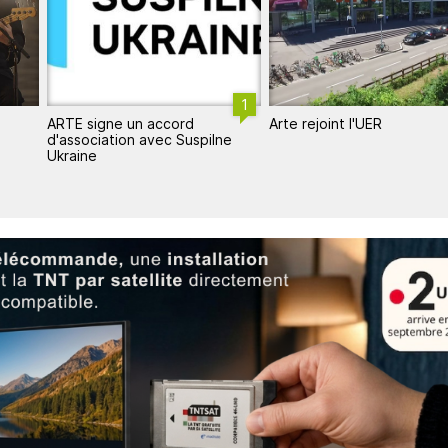
1
1
Arte rejoint l'UER
ARTE scelle un nouveau
ne
partenariat européen