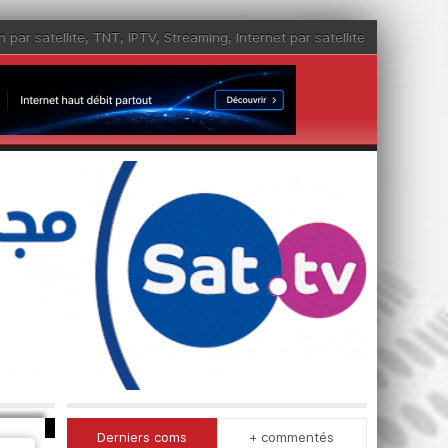
n par satellite
,
TNT
,
IPTV
,
Streaming
,
Internet par satellite
Derniers coms
+ commentés