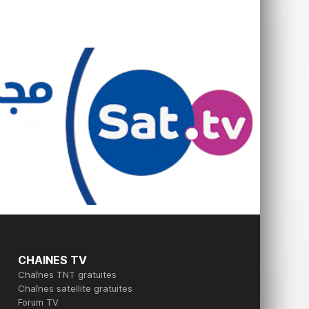
CHAINES TV
Chaînes TNT gratuites
Chaînes satellite gratuites
Forum TV