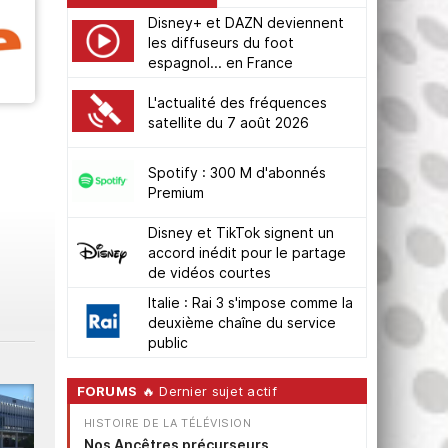
Disney+ et DAZN deviennent
les diffuseurs du foot
espagnol... en France
L'actualité des fréquences
satellite du 7 août 2026
Spotify : 300 M d'abonnés
Premium
Disney et TikTok signent un
accord inédit pour le partage
de vidéos courtes
Italie : Rai 3 s'impose comme la
deuxième chaîne du service
public
FORUMS
🔥 Dernier sujet actif
HISTOIRE DE LA TÉLÉVISION
Nos Ancêtres précurseurs