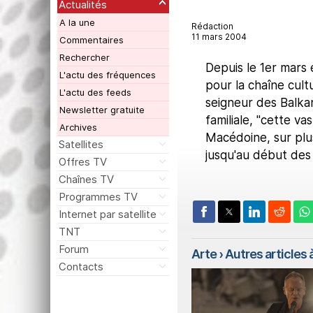
Actualités
A la une
Rédaction
11 mars 2004
Commentaires
Rechercher
Depuis le 1er mars e
L'actu des fréquences
pour la chaîne cult
L'actu des feeds
seigneur des Balka
Newsletter gratuite
familiale, "cette v
Archives
Macédoine, sur plus
Satellites
jusqu'au début des
Offres TV
Chaînes TV
Programmes TV
Internet par satellite
TNT
Forum
Arte
› Autres articles à
Contacts