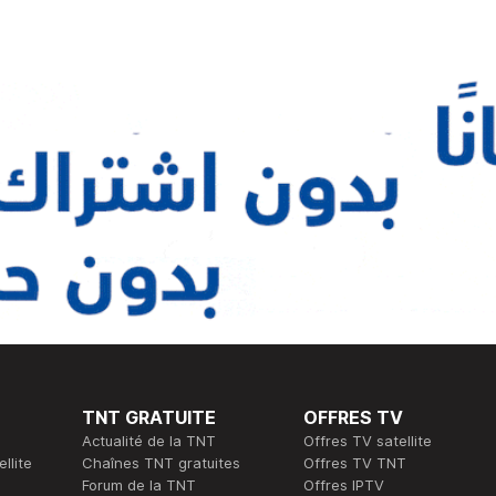
TNT GRATUITE
OFFRES TV
Actualité de la TNT
Offres TV satellite
llite
Chaînes TNT gratuites
Offres TV TNT
Forum de la TNT
Offres IPTV