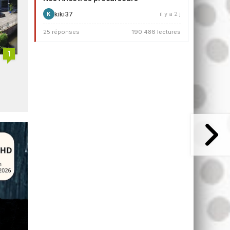
kiki37
il y a 2 j
K
25 réponses
190 486 lectures
1
ARTE signe un accord
Arte rejoint l'UER
d'association avec Suspilne
Ukraine