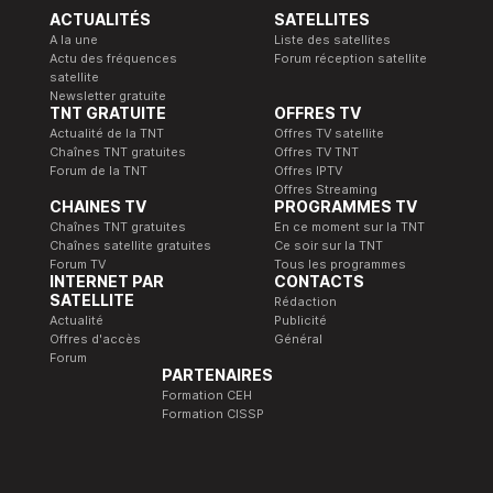
ACTUALITÉS
SATELLITES
A la une
Liste des satellites
Actu des fréquences
Forum réception satellite
satellite
Newsletter gratuite
TNT GRATUITE
OFFRES TV
Actualité de la TNT
Offres TV satellite
Chaînes TNT gratuites
Offres TV TNT
Forum de la TNT
Offres IPTV
Offres Streaming
CHAINES TV
PROGRAMMES TV
Chaînes TNT gratuites
En ce moment sur la TNT
Chaînes satellite gratuites
Ce soir sur la TNT
Forum TV
Tous les programmes
INTERNET PAR
CONTACTS
SATELLITE
Rédaction
Actualité
Publicité
Offres d'accès
Général
Forum
PARTENAIRES
Formation CEH
Formation CISSP