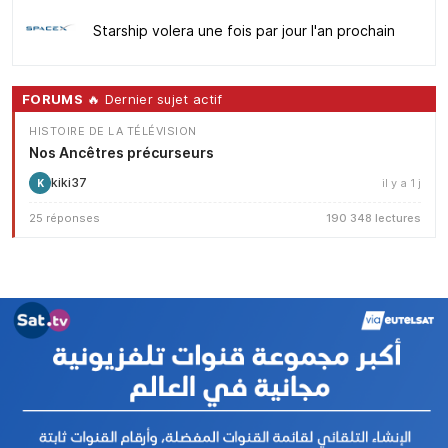
Starship volera une fois par jour l'an prochain
FORUMS
🔥 Dernier sujet actif
HISTOIRE DE LA TÉLÉVISION
Nos Ancêtres précurseurs
kiki37
il y a 1 j
K
25 réponses
190 348 lectures