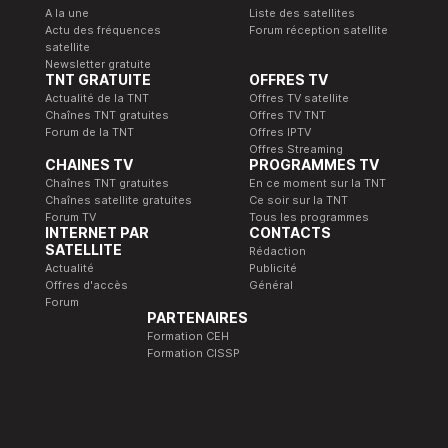
A la une
Liste des satellites
Actu des fréquences
Forum réception satellite
satellite
Newsletter gratuite
TNT GRATUITE
OFFRES TV
Actualité de la TNT
Offres TV satellite
Chaînes TNT gratuites
Offres TV TNT
Forum de la TNT
Offres IPTV
Offres Streaming
CHAINES TV
PROGRAMMES TV
Chaînes TNT gratuites
En ce moment sur la TNT
Chaînes satellite gratuites
Ce soir sur la TNT
Forum TV
Tous les programmes
INTERNET PAR
CONTACTS
SATELLITE
Rédaction
Actualité
Publicité
Offres d'accès
Général
Forum
PARTENAIRES
Formation CEH
Formation CISSP