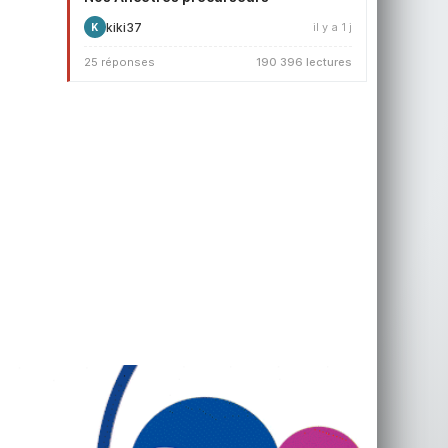
kiki37
il y a 1 j
K
25 réponses
190 396 lectures