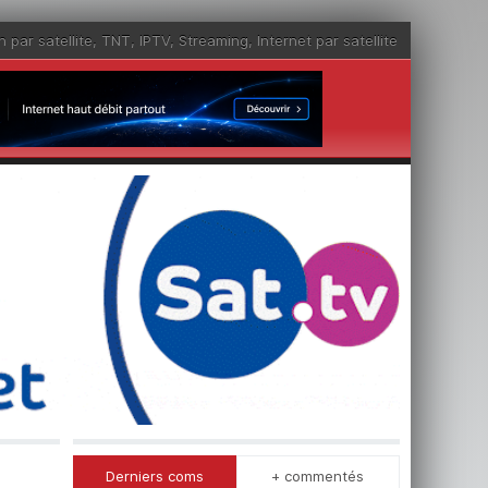
n par satellite
,
TNT
,
IPTV
,
Streaming
,
Internet par satellite
Derniers coms
+ commentés