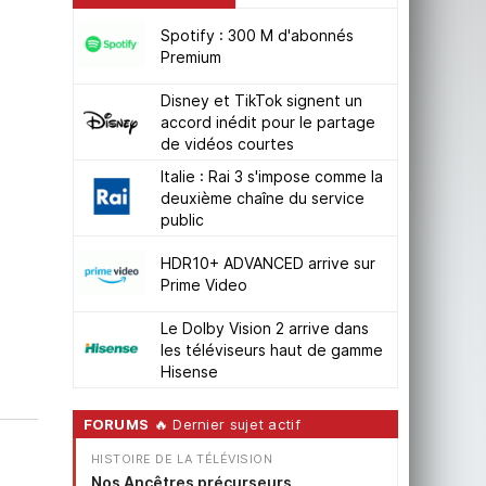
Spotify : 300 M d'abonnés
Premium
Disney et TikTok signent un
accord inédit pour le partage
de vidéos courtes
Italie : Rai 3 s'impose comme la
deuxième chaîne du service
public
HDR10+ ADVANCED arrive sur
Prime Video
Le Dolby Vision 2 arrive dans
les téléviseurs haut de gamme
Hisense
FORUMS
🔥 Dernier sujet actif
HISTOIRE DE LA TÉLÉVISION
Nos Ancêtres précurseurs