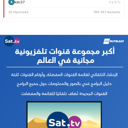
kiki37
il y a 1 j
K
25 réponses
190 357 lectures