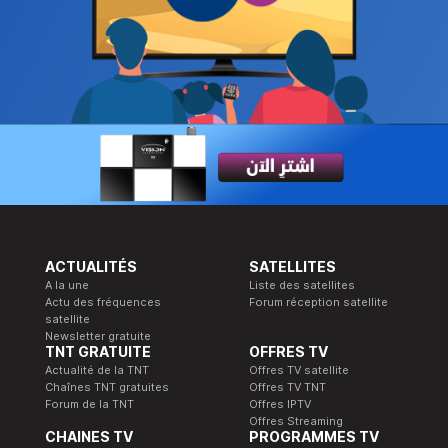
ACTUALITÉS
SATELLITES
A la une
Liste des satellites
Actu des fréquences
Forum réception satellite
satellite
Newsletter gratuite
TNT GRATUITE
OFFRES TV
Actualité de la TNT
Offres TV satellite
Chaînes TNT gratuites
Offres TV TNT
Forum de la TNT
Offres IPTV
Offres Streaming
CHAINES TV
PROGRAMMES TV