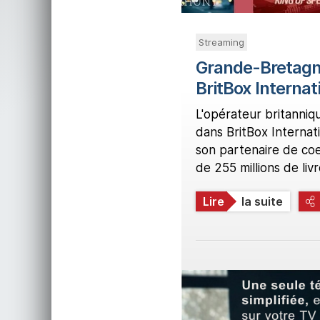
Streaming
Grande-Bretagne
BritBox Internat
L'opérateur britanni
dans BritBox Internat
son partenaire de co
de 255 millions de livr
Lire
la suite