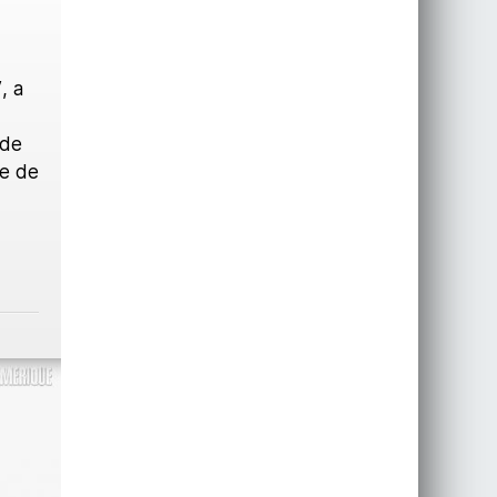
V
, a
ode
de de