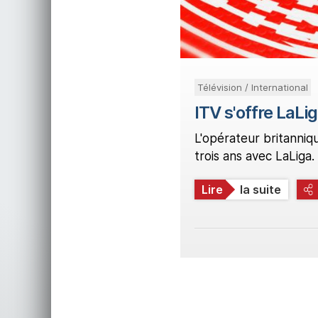
Télévision / International
ITV s'offre LaLi
L'opérateur britanni
trois ans avec LaLiga.
Lire
la suite