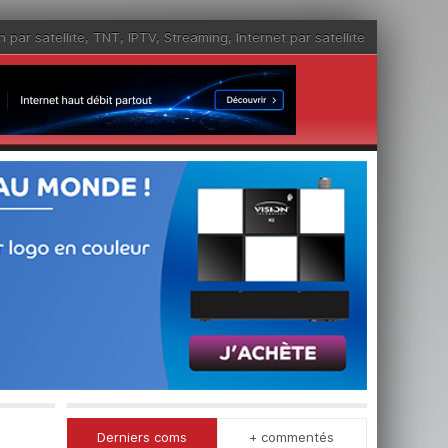
n par satellite
,
TNT
,
IPTV
,
Streaming
,
Internet par satellite
Derniers coms
+ commentés