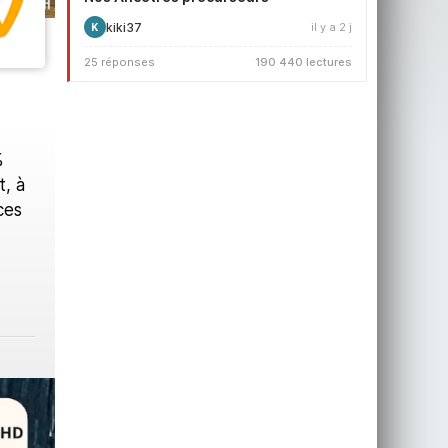
kiki37
il y a 2 j
K
25 réponses
190 440 lectures
%
, à
ces