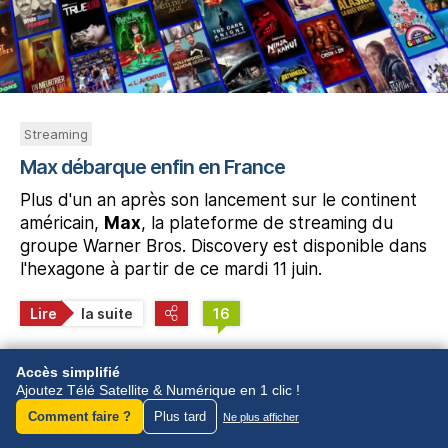
Streaming
Max débarque enfin en France
Plus d'un an après son lancement sur le continent
américain,
Max
, la plateforme de streaming du
groupe Warner Bros. Discovery est disponible dans
l'hexagone à partir de ce mardi 11 juin.
Lire
la suite
16
Est-ce que vous vous abonnerez à Max ?
Accès simplifié
Les membres de Télé Satellite & Numérique ont
Ajoutez Télé Satellite & Numérique en 1 clic !
répondu :
Comment faire ?
Plus tard
Ne plus afficher
Oui : 38%