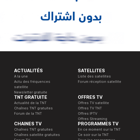
ACTUALITÉS
SATELLITES
A la une
Liste des satellites
Actu des fréquences
Forum réception satellite
satellite
Newsletter gratuite
TNT GRATUITE
OFFRES TV
Actualité de la TNT
Offres TV satellite
Chaînes TNT gratuites
Offres TV TNT
Forum de la TNT
Offres IPTV
Offres Streaming
CHAINES TV
PROGRAMMES TV
Chaînes TNT gratuites
En ce moment sur la TNT
Chaînes satellite gratuites
Ce soir sur la TNT
Forum TV
Tous les programmes