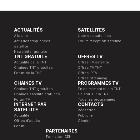
ACTUALITÉS
SATELLITES
A la une
Liste des satellites
Actu des fréquences
Forum réception satellite
satellite
Newsletter gratuite
TNT GRATUITE
OFFRES TV
Actualité de la TNT
Offres TV satellite
Chaînes TNT gratuites
Offres TV TNT
Forum de la TNT
Offres IPTV
Offres Streaming
CHAINES TV
PROGRAMMES TV
Chaînes TNT gratuites
En ce moment sur la TNT
Chaînes satellite gratuites
Ce soir sur la TNT
Forum TV
Tous les programmes
INTERNET PAR
CONTACTS
SATELLITE
Rédaction
Actualité
Publicité
Offres d'accès
Général
Forum
PARTENAIRES
Formation CEH