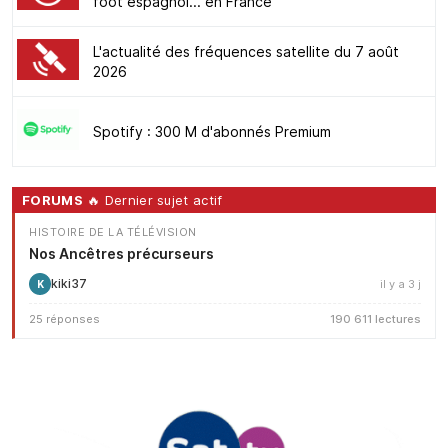
foot espagnol... en France
L'actualité des fréquences satellite du 7 août
2026
Spotify : 300 M d'abonnés Premium
FORUMS
🔥 Dernier sujet actif
HISTOIRE DE LA TÉLÉVISION
Nos Ancêtres précurseurs
kiki37
il y a 3 j
K
25 réponses
190 611 lectures