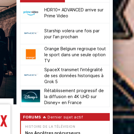
HDR10+ ADVANCED arrive sur
Prime Video
Starship volera une fois par
jour l'an prochain
Orange Belgium regroupe tout
le sport dans une seule option
TV
SpaceX transmet l'intégralité
de ses données historiques à
Grok 5
Rétablissement progressif de
la diffusion en 4K UHD sur
Disney+ en France
FORUMS
🔥 Dernier sujet actif
HISTOIRE DE LA TÉLÉVISION
Nos Ancêtres précurseurs