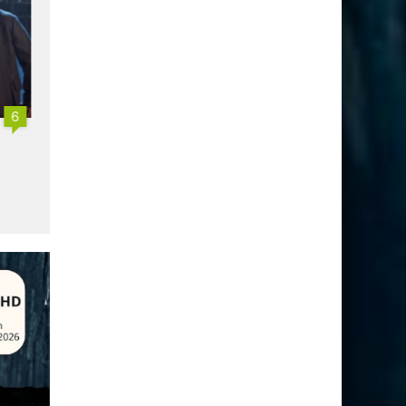
6
2
Netflix demande
Avec TF1, Netflix se met à
désormais une adresse email
faire de la TV linéaire
par profil