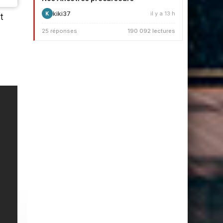
kiki37
il y a 13 h
K
t
25 réponses
190 092 lectures