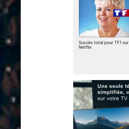
2
liards
Netflix explore le direct et
Succès total pour TF1 sur
les bundles pour enrayer le
Netflix
déclin de l'engagement