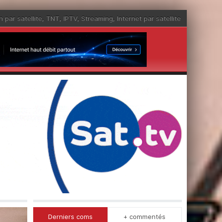
n par satellite
,
TNT
,
IPTV
,
Streaming
,
Internet par satellite
Derniers coms
+ commentés