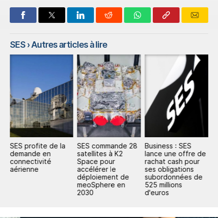
SES
› Autres articles à lire
SES profite de la
SES commande 28
Business : SES
S
et
demande en
satellites à K2
lance une offre de
c
connectivité
Space pour
rachat cash pour
s
aérienne
accélérer le
ses obligations
r
déploiement de
subordonnées de
F
meoSphere en
525 millions
2030
d'euros