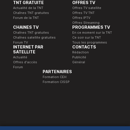
TNT GRATUITE
OFFRES TV
Actualité de la TNT
Offres TV satellite
Chaînes TNT gratuites
Offres TV TNT
Forum de la TNT
Offres IPTV
Offres Streaming
CHAINES TV
PROGRAMMES TV
Chaînes TNT gratuites
En ce moment sur la TNT
Chaînes satellite gratuites
Ce soir sur la TNT
Forum TV
Tous les programmes
INTERNET PAR
CONTACTS
SATELLITE
Rédaction
Actualité
Publicité
Offres d'accès
Général
Forum
PARTENAIRES
Formation CEH
Formation CISSP