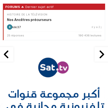
FORUMS
🔥 Dernier sujet actif
HISTOIRE DE LA TÉLÉVISION
Nos Ancêtres précurseurs
kiki37
il y a 2 j
K
25 réponses
190 436 lectures