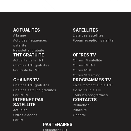
ACTUALITÉS
SATELLITES
A la une
Liste des satellites
Actu des fréquences
Forum réception satellite
satellite
Newsletter gratuite
TNT GRATUITE
OFFRES TV
Actualité de la TNT
Offres TV satellite
Chaînes TNT gratuites
Offres TV TNT
Forum de la TNT
Offres IPTV
Offres Streaming
CHAINES TV
PROGRAMMES TV
Chaînes TNT gratuites
En ce moment sur la TNT
Chaînes satellite gratuites
Ce soir sur la TNT
Forum TV
Tous les programmes
INTERNET PAR
CONTACTS
SATELLITE
Rédaction
Actualité
Publicité
Offres d'accès
Général
Forum
PARTENAIRES
Formation CEH