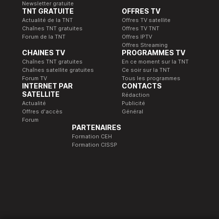
Newsletter gratuite
TNT GRATUITE
OFFRES TV
Actualité de la TNT
Offres TV satellite
Chaînes TNT gratuites
Offres TV TNT
Forum de la TNT
Offres IPTV
Offres Streaming
CHAINES TV
PROGRAMMES TV
Chaînes TNT gratuites
En ce moment sur la TNT
Chaînes satellite gratuites
Ce soir sur la TNT
Forum TV
Tous les programmes
INTERNET PAR
CONTACTS
SATELLITE
Rédaction
Actualité
Publicité
Offres d'accès
Général
Forum
PARTENAIRES
Formation CEH
Formation CISSP