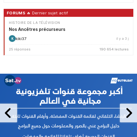
FORUMS
🔥 Dernier sujet actif
HISTOIRE DE LA TÉLÉVISION
Nos Ancêtres précurseurs
kiki37
il y a 3 j
K
25 réponses
190 654 lectures