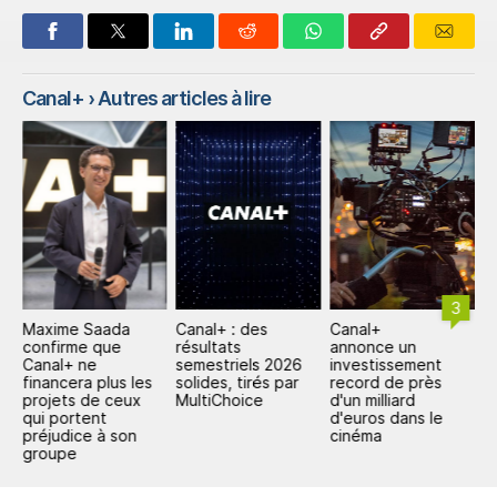
Canal+
› Autres articles à lire
3
Maxime Saada
Canal+ : des
Canal+
C
L+
confirme que
résultats
annonce un
p
Canal+ ne
semestriels 2026
investissement
m
financera plus les
solides, tirés par
record de près
i
projets de ceux
MultiChoice
d'un milliard
p
qui portent
d'euros dans le
préjudice à son
cinéma
groupe