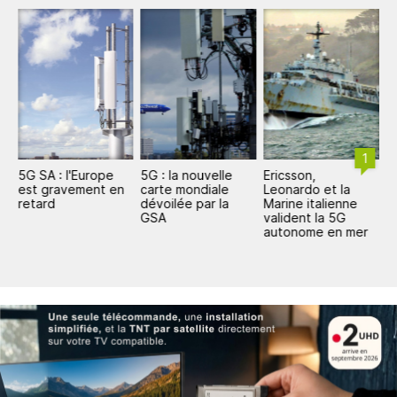
1
e
5G SA : l'Europe
5G : la nouvelle
Ericsson,
E
est gravement en
carte mondiale
Leonardo et la
5
retard
dévoilée par la
Marine italienne
GSA
valident la 5G
autonome en mer