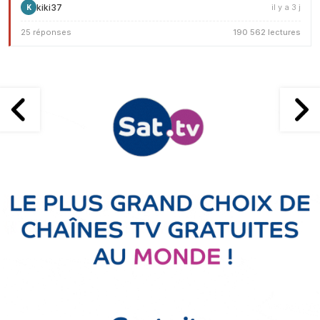
kiki37
il y a 3 j
K
25 réponses
190 562 lectures