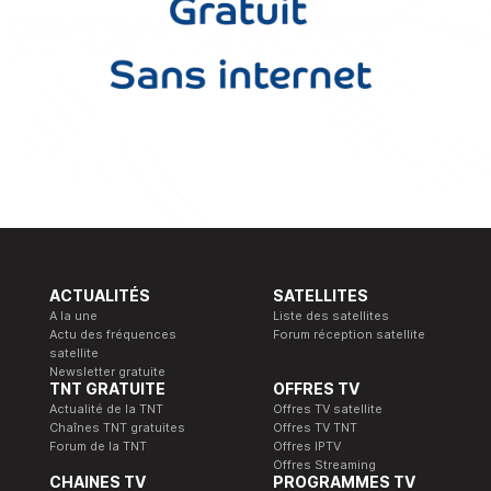
ACTUALITÉS
SATELLITES
A la une
Liste des satellites
Actu des fréquences
Forum réception satellite
satellite
Newsletter gratuite
TNT GRATUITE
OFFRES TV
Actualité de la TNT
Offres TV satellite
Chaînes TNT gratuites
Offres TV TNT
Forum de la TNT
Offres IPTV
Offres Streaming
CHAINES TV
PROGRAMMES TV