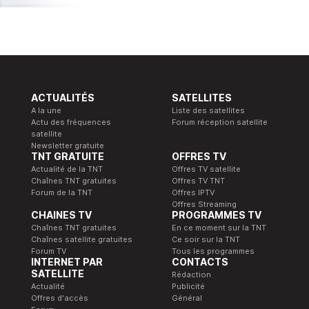
ACTUALITÉS
SATELLITES
A la une
Liste des satellites
Actu des fréquences
Forum réception satellite
satellite
Newsletter gratuite
TNT GRATUITE
OFFRES TV
Actualité de la TNT
Offres TV satellite
Chaînes TNT gratuites
Offres TV TNT
Forum de la TNT
Offres IPTV
Offres Streaming
CHAINES TV
PROGRAMMES TV
Chaînes TNT gratuites
En ce moment sur la TNT
Chaînes satellite gratuites
Ce soir sur la TNT
Forum TV
Tous les programmes
INTERNET PAR
CONTACTS
SATELLITE
Rédaction
Actualité
Publicité
Offres d'accès
Général