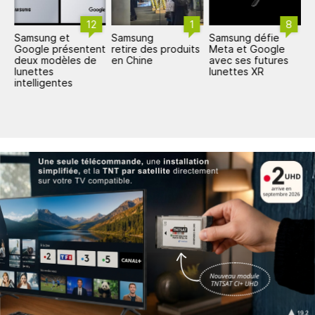
12
1
8
Samsung et
Samsung
Samsung défie
S
Google présentent
retire des produits
Meta et Google
l
deux modèles de
en Chine
avec ses futures
r
lunettes
lunettes XR
t
intelligentes