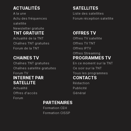
ACTUALITÉS
SATELLITES
A la une
Liste des satellites
Actu des fréquences
Forum réception satellite
satellite
Newsletter gratuite
TNT GRATUITE
OFFRES TV
Actualité de la TNT
Offres TV satellite
Chaînes TNT gratuites
Offres TV TNT
Forum de la TNT
Offres IPTV
Offres Streaming
CHAINES TV
PROGRAMMES TV
Chaînes TNT gratuites
En ce moment sur la TNT
Chaînes satellite gratuites
Ce soir sur la TNT
Forum TV
Tous les programmes
INTERNET PAR
CONTACTS
SATELLITE
Rédaction
Actualité
Publicité
Offres d'accès
Général
Forum
PARTENAIRES
Formation CEH
Formation CISSP