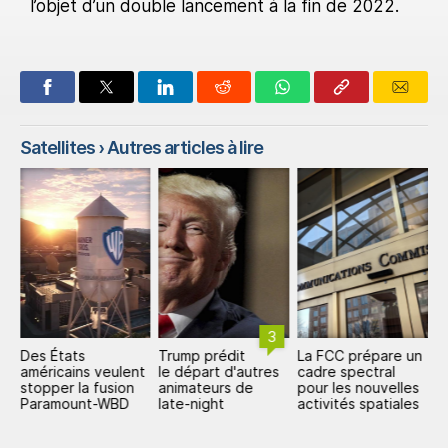
l’objet d’un double lancement à la fin de 2022.
Satellites
› Autres articles à lire
3
Des États
Trump prédit
La FCC prépare un
T
américains veulent
le départ d'autres
cadre spectral
o
stopper la fusion
animateurs de
pour les nouvelles
s
ur
Paramount-WBD
late-night
activités spatiales