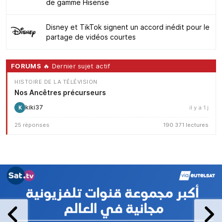
de gamme Hisense
Disney et TikTok signent un accord inédit pour le
partage de vidéos courtes
FORUMS
🔥 Dernier sujet actif
HISTOIRE DE LA TÉLÉVISION
Nos Ancêtres précurseurs
kiki37
il y a 1 j
K
25 réponses
190 371 lectures